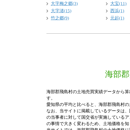
大字梅之郷(3)
大宝(11)
大字渚(15)
西浜(1)
竹之郷(9)
元起(1)
海部郡
海部郡飛島村の土地売買実績データから算出す
す。
愛知県の平均と比べると、海部郡飛島村の土
なお、当サイトに掲載しているデータは、
の当事者に対して国交省が実施しているア
の事情で大きく変わるため、土地価格を知