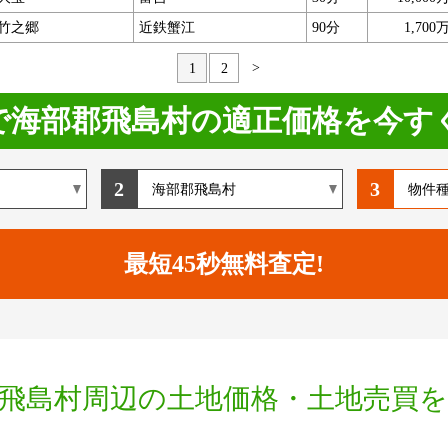
竹之郷
近鉄蟹江
90分
1,700
>
1
2
で海部郡飛島村の適正価格を今す
2
3
飛島村周辺の土地価格・土地売買