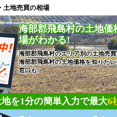
・土地売買の相場
海部郡飛島村の土地価
場がわかる!
海部郡飛島村のエリア別の土地売買
海部郡飛島村の土地価格を知りたい
窓口も!
地を1分の簡単入力で
最大
6