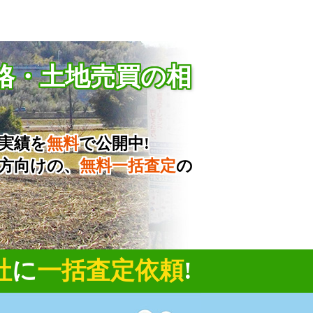
格・土地売買の相
実績を
無料
で公開中!
方向けの、
無料一括査定
の
社
に
一括査定依頼
!