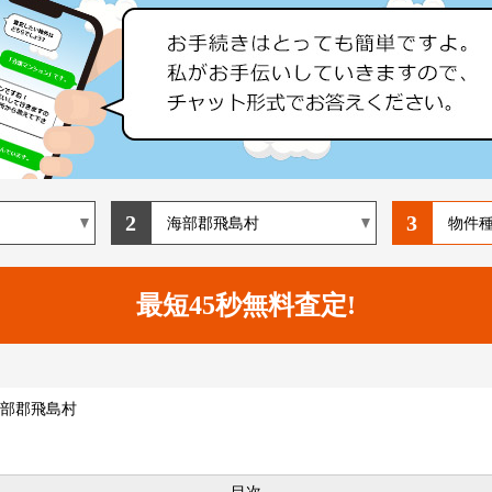
2
3
部郡飛島村