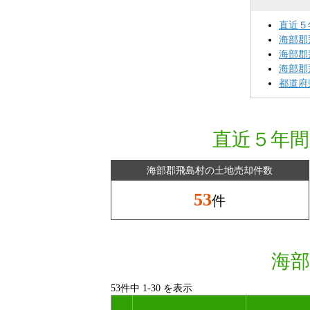
直近５
海部郡
海部郡
海部郡
都道府
直近５年間
海部郡飛島村の土地売却件数
53
件
海部
53件中
1
-
30
を表示