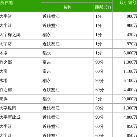
所在地
取引総額
名称
距離(分)
大字渚
近鉄蟹江
1分
980
大字渚
近鉄蟹江
1分
980
大字梅之郷
稲永
1分
430
大字渚
近鉄蟹江
1分
970
木場
稲永
1分
6,000
竹之郷
富吉
90分
1,300
大宝
富吉
60分
1,100
木場
稲永
90分
6,100
竹之郷
近鉄蟹江
60分
4,400
東浜
稲永
2分
29,000
大字服岡
近鉄蟹江
60分
1,300
大字新政成
近鉄蟹江
90分
4,800
大字渚
近鉄蟹江
60分
850
大字渚
近鉄蟹江
60分
850