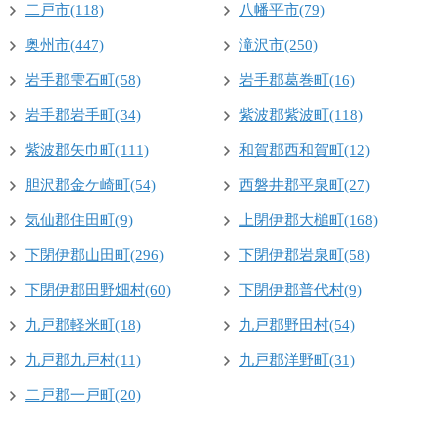
二戸市(118)
八幡平市(79)
奥州市(447)
滝沢市(250)
岩手郡雫石町(58)
岩手郡葛巻町(16)
岩手郡岩手町(34)
紫波郡紫波町(118)
紫波郡矢巾町(111)
和賀郡西和賀町(12)
胆沢郡金ケ崎町(54)
西磐井郡平泉町(27)
気仙郡住田町(9)
上閉伊郡大槌町(168)
下閉伊郡山田町(296)
下閉伊郡岩泉町(58)
下閉伊郡田野畑村(60)
下閉伊郡普代村(9)
九戸郡軽米町(18)
九戸郡野田村(54)
九戸郡九戸村(11)
九戸郡洋野町(31)
二戸郡一戸町(20)