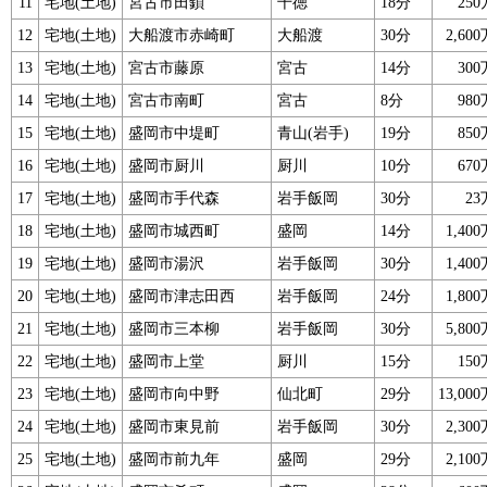
11
宅地(土地)
宮古市田鎖
千徳
18分
25
12
宅地(土地)
大船渡市赤崎町
大船渡
30分
2,60
13
宅地(土地)
宮古市藤原
宮古
14分
30
14
宅地(土地)
宮古市南町
宮古
8分
98
15
宅地(土地)
盛岡市中堤町
青山(岩手)
19分
85
16
宅地(土地)
盛岡市厨川
厨川
10分
67
17
宅地(土地)
盛岡市手代森
岩手飯岡
30分
2
18
宅地(土地)
盛岡市城西町
盛岡
14分
1,40
19
宅地(土地)
盛岡市湯沢
岩手飯岡
30分
1,40
20
宅地(土地)
盛岡市津志田西
岩手飯岡
24分
1,80
21
宅地(土地)
盛岡市三本柳
岩手飯岡
30分
5,80
22
宅地(土地)
盛岡市上堂
厨川
15分
15
23
宅地(土地)
盛岡市向中野
仙北町
29分
13,00
24
宅地(土地)
盛岡市東見前
岩手飯岡
30分
2,30
25
宅地(土地)
盛岡市前九年
盛岡
29分
2,10