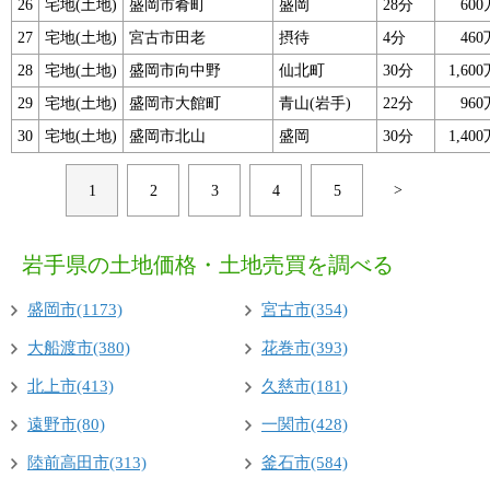
26
宅地(土地)
盛岡市肴町
盛岡
28分
60
27
宅地(土地)
宮古市田老
摂待
4分
46
28
宅地(土地)
盛岡市向中野
仙北町
30分
1,60
29
宅地(土地)
盛岡市大館町
青山(岩手)
22分
96
30
宅地(土地)
盛岡市北山
盛岡
30分
1,40
>
1
2
3
4
5
岩手県の土地価格・土地売買を調べる
盛岡市(1173)
宮古市(354)
大船渡市(380)
花巻市(393)
北上市(413)
久慈市(181)
遠野市(80)
一関市(428)
陸前高田市(313)
釜石市(584)