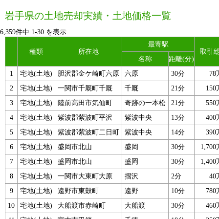
岩手県の土地売却実績・土地価格一覧
6,359件中
1
-
30
を表示
最寄駅
種類
所在地
取引
名称
距離(分)
1
宅地(土地)
胆沢郡金ケ崎町六原
六原
30分
7
2
宅地(土地)
一関市千厩町千厩
千厩
21分
15
3
宅地(土地)
陸前高田市気仙町
奇跡の一本松
21分
55
4
宅地(土地)
紫波郡紫波町平沢
紫波中央
13分
40
5
宅地(土地)
紫波郡紫波町二日町
紫波中央
14分
39
6
宅地(土地)
盛岡市北山
盛岡
30分
1,70
7
宅地(土地)
盛岡市北山
盛岡
30分
1,40
8
宅地(土地)
一関市大東町大原
摺沢
2分
4
9
宅地(土地)
遠野市東穀町
遠野
10分
78
10
宅地(土地)
大船渡市赤崎町
大船渡
30分
46