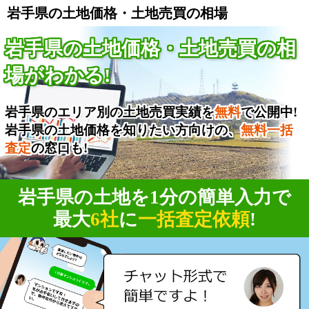
岩手県の土地価格・土地売買の相場
岩手県の土地価格・土地売買の相
場がわかる!
岩手県のエリア別の土地売買実績を
無料
で公開中!
岩手県の土地価格を知りたい方向けの、
無料一括
査定
の窓口も!
岩手県の土地を1分の簡単入力で
最大
6社
に
一括査定依頼
!