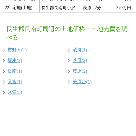
22
宅地(土地)
長生郡長南町小沢
茂原
2分
370万円
長生郡長南町周辺の土地価格・土地売買を調
べる
市野々(1)
蔵持(1)
坂本(2)
芝原(2)
長南(1)
豊原(2)
又富(1)
美原台(1)
米満(3)