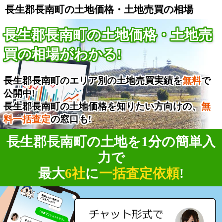
長生郡長南町の土地価格・土地売買の相場
長生郡長南町の土地価格・土地売
買の相場がわかる!
長生郡長南町のエリア別の土地売買実績を
無料
で
公開中!
長生郡長南町の土地価格を知りたい方向けの、
無
料一括査定
の窓口も!
長生郡長南町の土地を1分の簡単入
力で
最大
6社
に
一括査定依頼
!