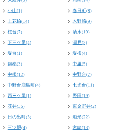
大殿井(3)
尾崎(14)
小山(1)
春日町(8)
上花輪(14)
木野崎(9)
桜台(7)
清水(19)
下三ケ尾(4)
瀬戸(3)
堤台(1)
堤根(4)
鶴奉(3)
中里(5)
中根(12)
中野台(7)
中野台鹿島町(4)
七光台(11)
西三ケ尾(1)
野田(19)
花井(36)
東金野井(2)
日の出町(3)
船形(22)
三ツ堀(4)
宮崎(13)