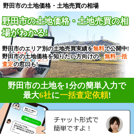
野田市の土地価格・土地売買の相場
野田市の土地価格・土地売買の相
場がわかる!
野田市のエリア別の土地売買実績を
無料
で公開中!
野田市の土地価格を知りたい方向けの、
無料一括
査定
の窓口も!
野田市の土地を1分の簡単入力で
最大
6社
に
一括査定依頼
!