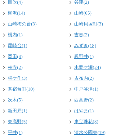
目吹(4)
谷津(2)
柳沢(14)
山崎(65)
山崎梅の台(3)
山崎貝塚町(3)
横内(1)
吉春(2)
尾崎台(1)
みずき(18)
岡田(4)
親野井(1)
柏寺(2)
木間ケ瀬(24)
桐ケ作(3)
古布内(2)
関宿台町(10)
中戸谷津(1)
次木(5)
西高野(2)
新田戸(1)
はやま(1)
東高野(5)
東宝珠花(8)
平井(1)
清水公園東(19)