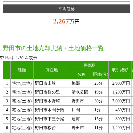
平均価格
2,267
万円
野田市の土地売却実績・土地価格一覧
521件中
1
-
30
を表示
最寄駅
種類
所在地
取引総額
名称
距離(分)
1
宅地(土地)
野田市山崎
梅郷
23分
2,900万円
2
宅地(土地)
野田市桜の里
清水公園
19分
1,200万円
3
宅地(土地)
野田市木野崎
野田市
30分
7,000万円
4
宅地(土地)
野田市木間ケ瀬
川間
1分
460万円
5
宅地(土地)
野田市下三ケ尾
運河
15分
800万円
6
宅地(土地)
野田市桜台
野田市
11分
1,200万円