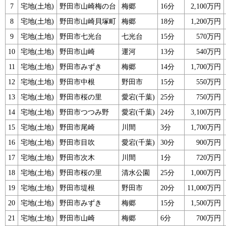
7
宅地(土地)
野田市山崎梅の台
梅郷
16分
2,100万円
8
宅地(土地)
野田市山崎貝塚町
梅郷
18分
1,200万円
9
宅地(土地)
野田市七光台
七光台
15分
570万円
10
宅地(土地)
野田市山崎
運河
13分
540万円
11
宅地(土地)
野田市みずき
梅郷
14分
1,700万円
12
宅地(土地)
野田市中根
野田市
15分
550万円
13
宅地(土地)
野田市桜の里
愛宕(千葉)
25分
750万円
14
宅地(土地)
野田市つつみ野
愛宕(千葉)
24分
3,100万円
15
宅地(土地)
野田市尾崎
川間
3分
1,700万円
16
宅地(土地)
野田市目吹
愛宕(千葉)
30分
900万円
17
宅地(土地)
野田市次木
川間
1分
720万円
18
宅地(土地)
野田市桜の里
清水公園
25分
1,000万円
19
宅地(土地)
野田市堤根
野田市
20分
11,000万円
20
宅地(土地)
野田市みずき
梅郷
15分
1,500万円
21
宅地(土地)
野田市山崎
梅郷
6分
700万円