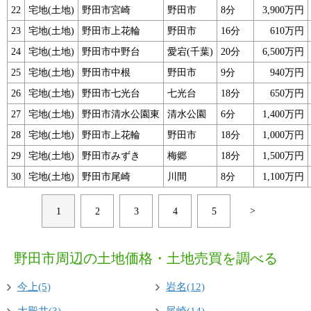
22
宅地(土地)
野田市宮崎
野田市
8分
3,900万円
23
宅地(土地)
野田市上花輪
野田市
16分
610万円
24
宅地(土地)
野田市中野台
愛宕(千葉)
20分
6,500万円
25
宅地(土地)
野田市中根
野田市
9分
940万円
26
宅地(土地)
野田市七光台
七光台
18分
650万円
27
宅地(土地)
野田市清水公園東
清水公園
6分
1,400万円
28
宅地(土地)
野田市上花輪
野田市
18分
1,000万円
29
宅地(土地)
野田市みずき
梅郷
18分
1,500万円
30
宅地(土地)
野田市尾崎
川間
8分
1,100万円
>
1
2
3
4
5
野田市周辺の土地価格・土地売買を調べる
今上(5)
岩名(12)