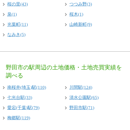
桜の里(43)
つつみ野(3)
泉(1)
桜木(1)
光葉町(11)
山崎新町(9)
なみき(5)
野田市の駅周辺の土地価格・土地売買実績を
調べる
南桜井(埼玉)駅(110)
川間駅(124)
七光台駅(33)
清水公園駅(65)
愛宕(千葉)駅(79)
野田市駅(71)
梅郷駅(119)