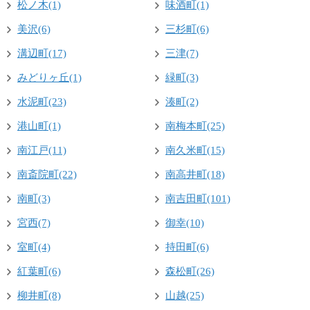
松ノ木(1)
味酒町(1)
美沢(6)
三杉町(6)
溝辺町(17)
三津(7)
みどりヶ丘(1)
緑町(3)
水泥町(23)
湊町(2)
港山町(1)
南梅本町(25)
南江戸(11)
南久米町(15)
南斎院町(22)
南高井町(18)
南町(3)
南吉田町(101)
宮西(7)
御幸(10)
室町(4)
持田町(6)
紅葉町(6)
森松町(26)
柳井町(8)
山越(25)