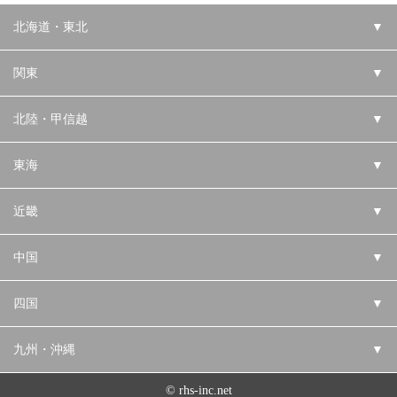
北海道・東北
▼
関東
▼
北陸・甲信越
▼
東海
▼
近畿
▼
中国
▼
四国
▼
九州・沖縄
▼
© rhs-inc.net