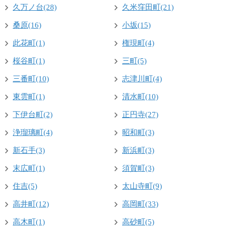
久万ノ台(28)
久米窪田町(21)
桑原(16)
小坂(15)
此花町(1)
権現町(4)
桜谷町(1)
三町(5)
三番町(10)
志津川町(4)
東雲町(1)
清水町(10)
下伊台町(2)
正円寺(27)
浄瑠璃町(4)
昭和町(3)
新石手(3)
新浜町(3)
末広町(1)
須賀町(3)
住吉(5)
太山寺町(9)
高井町(12)
高岡町(33)
高木町(1)
高砂町(5)