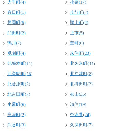
大手町(4)
小栗(17)
春日町(1)
歩行町(7)
勝岡町(5)
勝山町(2)
門田町(2)
上市(5)
鴨川(7)
萱町(6)
祇園町(4)
来住町(23)
北梅本町(11)
北久米町(34)
北斎院町(26)
北立花町(2)
北藤原町(2)
北持田町(2)
北吉田町(7)
衣山(35)
木屋町(6)
清住(19)
喜与町(2)
空港通(24)
久谷町(3)
久保田町(7)