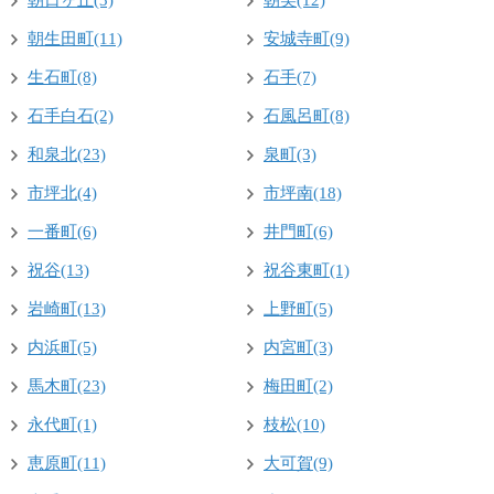
朝日ヶ丘(3)
朝美(12)
朝生田町(11)
安城寺町(9)
生石町(8)
石手(7)
石手白石(2)
石風呂町(8)
和泉北(23)
泉町(3)
市坪北(4)
市坪南(18)
一番町(6)
井門町(6)
祝谷(13)
祝谷東町(1)
岩崎町(13)
上野町(5)
内浜町(5)
内宮町(3)
馬木町(23)
梅田町(2)
永代町(1)
枝松(10)
恵原町(11)
大可賀(9)