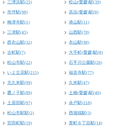
三津浜駅(25)
松山(愛媛)駅(39)
市坪駅(98)
高浜(愛媛)駅(8)
梅津寺駅(1)
港山駅(11)
三津駅(45)
山西駅(78)
西衣山駅(32)
衣山駅(98)
古町駅(7)
大手町(愛媛)駅(8)
松山市駅(22)
石手川公園駅(20)
いよ立花駅(215)
福音寺駅(77)
北久米駅(99)
久米駅(47)
鷹ノ子駅(89)
土橋(愛媛)駅(40)
土居田駅(97)
余戸駅(218)
松山市駅駅(2)
西堀端駅(3)
宮田町駅(19)
萱町６丁目駅(14)