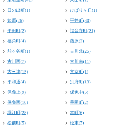
東垣生町(42)
東山町(1)
日の出町(1)
ひばりヶ丘(1)
姫原(26)
平井町(30)
平田町(2)
福音寺町(21)
福角町(4)
藤原(2)
船ヶ谷町(1)
古川北(25)
古川西(7)
古川南(11)
古三津(15)
文京町(1)
平和通(4)
別府町(13)
保免上(9)
保免中(5)
保免西(10)
星岡町(2)
堀江町(28)
本町(6)
松前町(5)
松末(7)