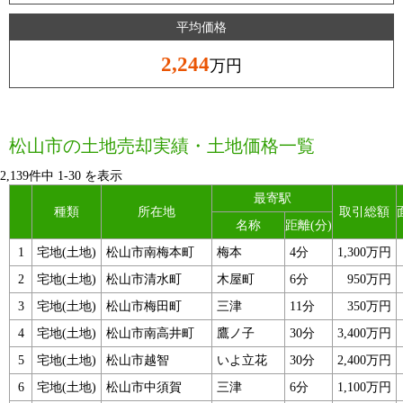
平均価格
2,244
万円
松山市の土地売却実績・土地価格一覧
2,139件中
1
-
30
を表示
最寄駅
種類
所在地
取引総額
名称
距離(分)
1
宅地(土地)
松山市南梅本町
梅本
4分
1,300万円
2
宅地(土地)
松山市清水町
木屋町
6分
950万円
3
宅地(土地)
松山市梅田町
三津
11分
350万円
4
宅地(土地)
松山市南高井町
鷹ノ子
30分
3,400万円
5
宅地(土地)
松山市越智
いよ立花
30分
2,400万円
6
宅地(土地)
松山市中須賀
三津
6分
1,100万円