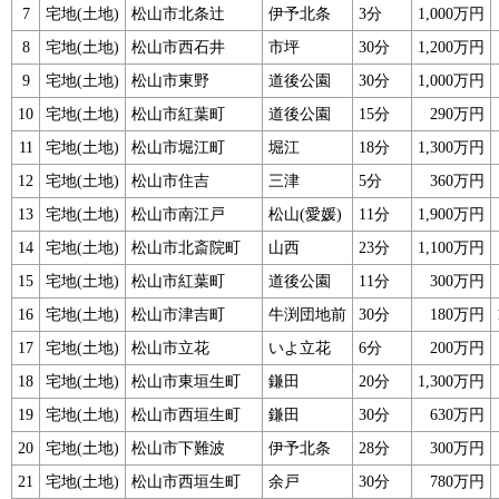
7
宅地(土地)
松山市北条辻
伊予北条
3分
1,000万円
8
宅地(土地)
松山市西石井
市坪
30分
1,200万円
9
宅地(土地)
松山市東野
道後公園
30分
1,000万円
10
宅地(土地)
松山市紅葉町
道後公園
15分
290万円
11
宅地(土地)
松山市堀江町
堀江
18分
1,300万円
12
宅地(土地)
松山市住吉
三津
5分
360万円
13
宅地(土地)
松山市南江戸
松山(愛媛)
11分
1,900万円
14
宅地(土地)
松山市北斎院町
山西
23分
1,100万円
15
宅地(土地)
松山市紅葉町
道後公園
11分
300万円
16
宅地(土地)
松山市津吉町
牛渕団地前
30分
180万円
17
宅地(土地)
松山市立花
いよ立花
6分
200万円
18
宅地(土地)
松山市東垣生町
鎌田
20分
1,300万円
19
宅地(土地)
松山市西垣生町
鎌田
30分
630万円
20
宅地(土地)
松山市下難波
伊予北条
28分
300万円
21
宅地(土地)
松山市西垣生町
余戸
30分
780万円