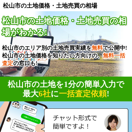
松山市の土地価格・土地売買の相場
松山市の土地価格・土地売買の相
場がわかる!
松山市のエリア別の土地売買実績を
無料
で公開中!
松山市の土地価格を知りたい方向けの、
無料一括
査定
の窓口も!
松山市の土地を1分の簡単入力で
最大
6社
に
一括査定依頼
!