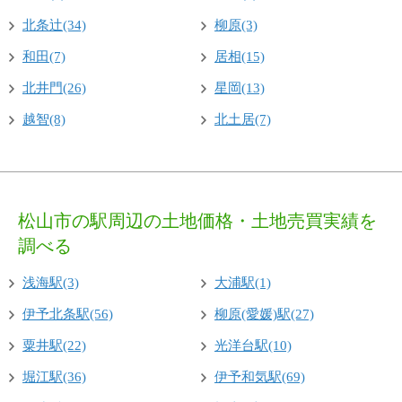
北条辻(34)
柳原(3)
和田(7)
居相(15)
北井門(26)
星岡(13)
越智(8)
北土居(7)
松山市の駅周辺の土地価格・土地売買実績を
調べる
浅海駅(3)
大浦駅(1)
伊予北条駅(56)
柳原(愛媛)駅(27)
粟井駅(22)
光洋台駅(10)
堀江駅(36)
伊予和気駅(69)