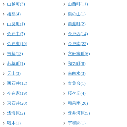
山越町(3)
山西町(11)
雄郡(4)
湯の山(1)
由良町(1)
湯渡町(2)
余戸中(7)
余戸西(14)
余戸東(19)
余戸南(22)
吉藤(13)
六軒家町(6)
若草町(1)
和気町(8)
天山(3)
南白水(3)
西石井(12)
青葉台(1)
今在家(19)
桜ケ丘(4)
東石井(20)
和泉南(20)
浅海原(2)
粟井河原(5)
猪木(1)
宇和間(1)