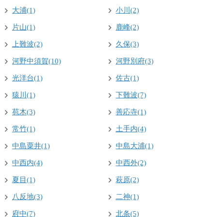
大浦(1)
小川(2)
片山(1)
鹿峰(2)
上難波(2)
久保(3)
河野中須賀(10)
河野別府(3)
光洋台(1)
佐古(1)
猿川(1)
下難波(7)
苞木(3)
善応寺(1)
常竹(1)
土手内(4)
中島粟井(1)
中島大浦(1)
中西内(4)
中西外(2)
夏目(1)
萩原(2)
八反地(3)
二神(1)
府中(7)
北条(5)