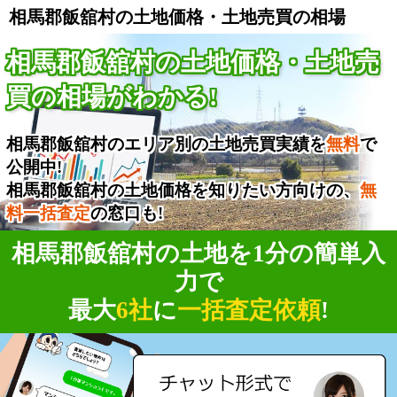
相馬郡飯舘村の土地価格・土地売買の相場
相馬郡飯舘村の土地価格・土地売
買の相場がわかる!
相馬郡飯舘村のエリア別の土地売買実績を
無料
で
公開中!
相馬郡飯舘村の土地価格を知りたい方向けの、
無
料一括査定
の窓口も!
相馬郡飯舘村の土地を1分の簡単入
力で
最大
6社
に
一括査定依頼
!