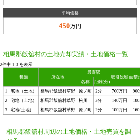
平均価格
450
万円
相馬郡飯舘村の土地売却実績・土地価格一覧
2件中
1
-
3
を表示
最寄駅
種類
所在地
取引総額
面積(
名称
距離(分)
1
宅地（土地）
相馬郡飯舘村草野
原ノ町
2分
760万円
90
2
宅地（土地）
相馬郡飯舘村草野
松川
2分
140万円
10
3
宅地(土地)
相馬郡飯舘村草野
原ノ町
2分
100万円
16
相馬郡飯舘村周辺の土地価格・土地売買を調