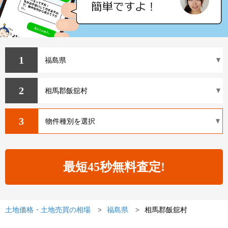
1
2
3
土地価格・土地売買の相場
福島県
相馬郡飯舘村