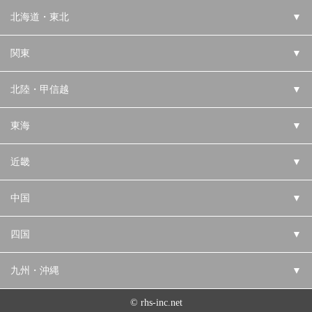
北海道・東北
▼
関東
▼
北陸・甲信越
▼
東海
▼
近畿
▼
中国
▼
四国
▼
九州・沖縄
▼
© rhs-inc.net