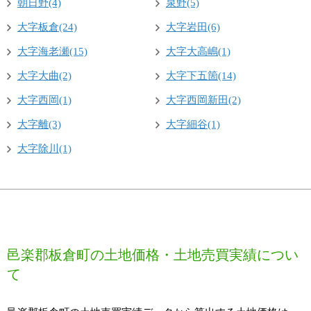
朝日野(4)
泉野(5)
大字板倉(24)
大字岩田(6)
大字海老瀬(15)
大字大高嶋(1)
大字大曲(2)
大字下五箇(14)
大字西岡(1)
大字西岡新田(2)
大字離(3)
大字細谷(1)
大字除川(1)
邑楽郡板倉町の土地価格・土地売買実績につい
て