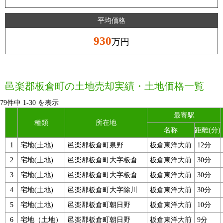
平均価格
930
万円
邑楽郡板倉町の土地売却実績・土地価格一覧
79件中
1
-
30
を表示
最寄駅
種類
所在地
名称
距離(分)
1
宅地(土地)
邑楽郡板倉町泉野
板倉東洋大前
12分
2
宅地(土地)
邑楽郡板倉町大字板倉
板倉東洋大前
30分
3
宅地(土地)
邑楽郡板倉町大字板倉
板倉東洋大前
30分
4
宅地(土地)
邑楽郡板倉町大字除川
板倉東洋大前
30分
5
宅地(土地)
邑楽郡板倉町朝日野
板倉東洋大前
10分
6
宅地（土地）
邑楽郡板倉町朝日野
板倉東洋大前
9分