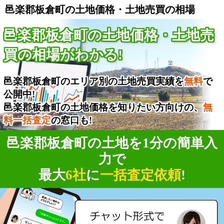
邑楽郡板倉町の土地価格・土地売買の相場
邑楽郡板倉町の土地価格・土地売
買の相場がわかる!
邑楽郡板倉町のエリア別の土地売買実績を
無料
で
公開中!
邑楽郡板倉町の土地価格を知りたい方向けの、
無
料一括査定
の窓口も!
邑楽郡板倉町の土地を1分の簡単入
力で
最大
6社
に
一括査定依頼
!