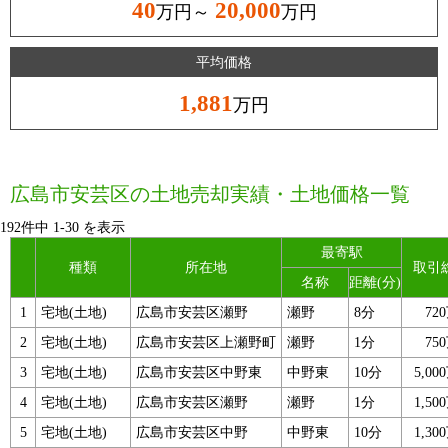
40
20,000
万円～
万円
平均価格
1,881
万円
広島市安芸区の土地売却実績・土地価格一覧
192件中
1
-
30
を表示
最寄駅
種類
所在地
取引
名称
距離(分)
1
宅地(土地)
広島市安芸区瀬野
瀬野
8分
72
2
宅地(土地)
広島市安芸区上瀬野町
瀬野
1分
75
3
宅地(土地)
広島市安芸区中野東
中野東
10分
5,0
4
宅地(土地)
広島市安芸区瀬野
瀬野
1分
1,5
5
宅地(土地)
広島市安芸区中野
中野東
10分
1,3