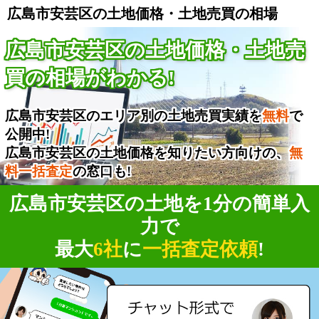
広島市安芸区の土地価格・土地売買の相場
広島市安芸区の土地価格・土地売
買の相場がわかる!
広島市安芸区のエリア別の土地売買実績を
無料
で
公開中!
広島市安芸区の土地価格を知りたい方向けの、
無
料一括査定
の窓口も!
広島市安芸区の土地を1分の簡単入
力で
最大
6社
に
一括査定依頼
!