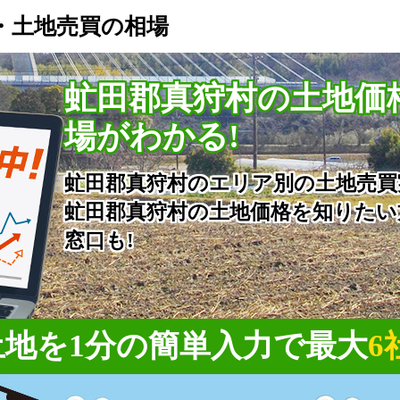
・土地売買の相場
虻田郡真狩村の土地価
場がわかる!
虻田郡真狩村のエリア別の土地売買
虻田郡真狩村の土地価格を知りたい
窓口も!
地を1分の簡単入力で
最大
6