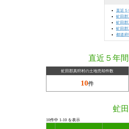
直近５
虻田郡
虻田郡
虻田郡
都道府
直近５年間
虻田郡真狩村の土地売却件数
10
件
虻田
10件中
1
-
10
を表示