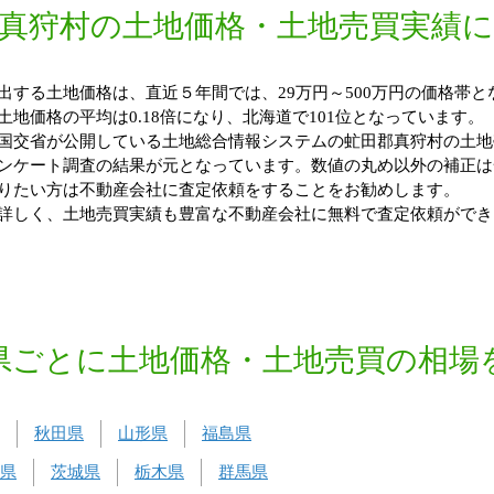
真狩村の土地価格・土地売買実績
する土地価格は、直近５年間では、29万円～500万円の価格帯と
地価格の平均は0.18倍になり、北海道で101位となっています。
国交省が公開している土地総合情報システムの虻田郡真狩村の土地
ンケート調査の結果が元となっています。数値の丸め以外の補正は
りたい方は不動産会社に査定依頼をすることをお勧めします。
詳しく、土地売買実績も豊富な不動産会社に無料で査定依頼ができ
県ごとに土地価格・土地売買の相場
秋田県
山形県
福島県
県
茨城県
栃木県
群馬県