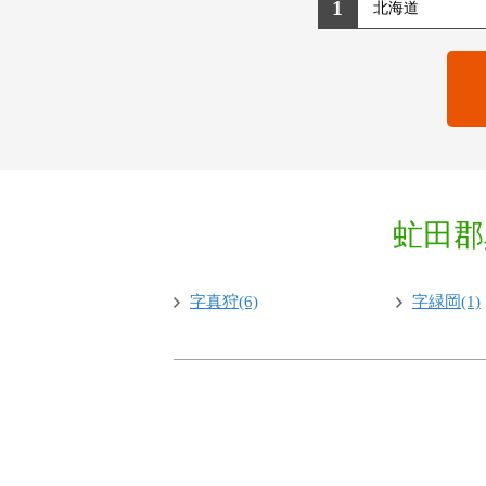
1
虻田郡
字真狩(6)
字緑岡(1)