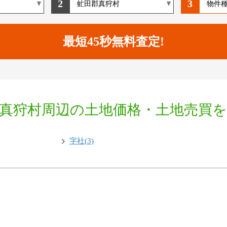
2
3
真狩村周辺の土地価格・土地売買
字社(3)