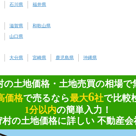
石川県
福井県
滋賀県
和歌山県
山口県
大分県
宮崎県
鹿児島県
沖縄県
村の土地価格・土地売買の相場で
6
高価格
で売るなら
最大
社
で比較
1分以内
の簡単入力！
狩村の土地価格に詳しい 不動産会