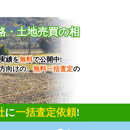
格・土地売買の相
実績を
無料
で公開中!
方向けの、
無料一括査定
の
社
に
一括査定依頼
!