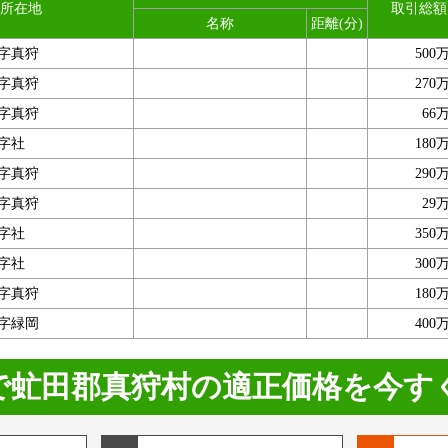
所在地
取引総額
名称
距離(分)
字真狩
500
字真狩
270
字真狩
66
字社
180
字真狩
290
字真狩
29
字社
350
字社
300
字真狩
180
字緑岡
400
で虻田郡真狩村の適正価格を今す