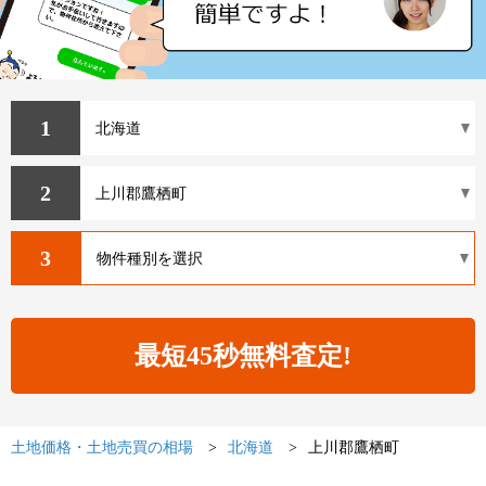
1
2
3
土地価格・土地売買の相場
北海道
上川郡鷹栖町