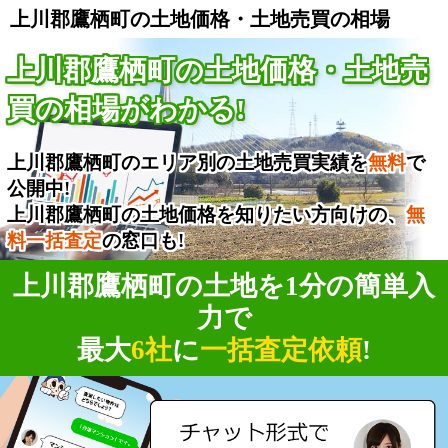
上川郡鷹栖町の土地価格・土地売買の相場
上川郡鷹栖町の土地価格・土地売
買の相場がわかる!
上川郡鷹栖町のエリア別の土地売買実績を
無料
で
公開中!
上川郡鷹栖町の土地価格を知りたい方向けの、
無
料一括査定
の窓口も!
上川郡鷹栖町の土地を1分の簡単入
力で
最大
6社
に
一括査定依頼
!