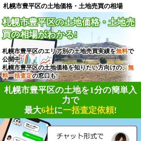
札幌市豊平区の土地価格・土地売買の相場
札幌市豊平区の土地価格・土地売
買の相場がわかる!
札幌市豊平区のエリア別の土地売買実績を
無料
で
公開中!
札幌市豊平区の土地価格を知りたい方向けの、
無
料一括査定
の窓口も!
札幌市豊平区の土地を1分の簡単入
力で
最大
6社
に
一括査定依頼
!