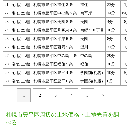
21
宅地(土地)
札幌市豊平区福住３条
福住
23分
1
22
宅地(土地)
札幌市豊平区中の島２条
南平岸
14分
84
23
宅地(土地)
札幌市豊平区美園８条
美園
4分
8
24
宅地(土地)
札幌市豊平区月寒東４条
南郷１８丁目
16分
1
25
宅地(土地)
札幌市豊平区平岸５条
美園
8分
4
26
宅地(土地)
札幌市豊平区西岡１条
澄川
21分
1
27
宅地(土地)
札幌市豊平区中の島１条
中の島
29分
28
宅地(土地)
札幌市豊平区福住１条
福住
26分
1
29
宅地(土地)
札幌市豊平区豊平４条
学園前(札幌)
10分
5
30
宅地(土地)
札幌市豊平区豊平６条
学園前(札幌)
6分
1
>
1
2
3
4
5
札幌市豊平区周辺の土地価格・土地売買を調
べる