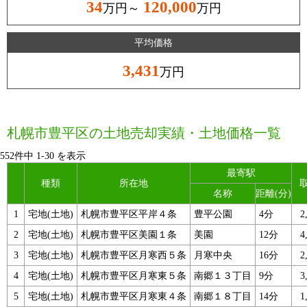
34
120,000
万円～
万円
平均価格
3,431
万円
札幌市豊平区の土地売却実績・土地価格一覧
552件中
1
-
30
を表示
最寄駅
種類
所在地
名称
距離(分)
1
宅地(土地)
札幌市豊平区平岸４条
豊平公園
4分
2
2
宅地(土地)
札幌市豊平区美園１条
美園
12分
4
3
宅地(土地)
札幌市豊平区月寒西５条
月寒中央
16分
2
4
宅地(土地)
札幌市豊平区月寒東５条
南郷１３丁目
9分
3
5
宅地(土地)
札幌市豊平区月寒東４条
南郷１８丁目
14分
1