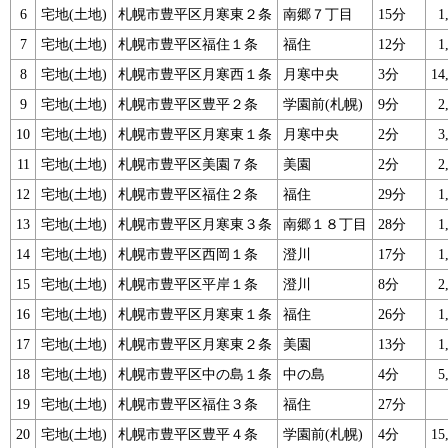
6
宅地(土地)
札幌市豊平区月寒東２条
南郷７丁目
15分
1
7
宅地(土地)
札幌市豊平区福住１条
福住
12分
1
8
宅地(土地)
札幌市豊平区月寒西１条
月寒中央
3分
14
9
宅地(土地)
札幌市豊平区豊平２条
学園前(札幌)
9分
2
10
宅地(土地)
札幌市豊平区月寒東１条
月寒中央
2分
3
11
宅地(土地)
札幌市豊平区美園７条
美園
2分
2
12
宅地(土地)
札幌市豊平区福住２条
福住
29分
1
13
宅地(土地)
札幌市豊平区月寒東３条
南郷１８丁目
28分
1
14
宅地(土地)
札幌市豊平区西岡１条
澄川
17分
1
15
宅地(土地)
札幌市豊平区平岸１条
澄川
8分
2
16
宅地(土地)
札幌市豊平区月寒東１条
福住
26分
1
17
宅地(土地)
札幌市豊平区月寒東２条
美園
13分
1
18
宅地(土地)
札幌市豊平区中の島１条
中の島
4分
5
19
宅地(土地)
札幌市豊平区福住３条
福住
27分
20
宅地(土地)
札幌市豊平区豊平４条
学園前(札幌)
4分
15