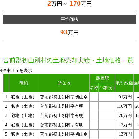
2
170
万円～
万円
平均価格
93
万円
苫前郡初山別村の土地売却実績・土地価格一覧
4件中
1
-
5
を表示
最寄駅
種類
所在地
取引総額
面
名称
距離(分)
1
宅地（土地）
苫前郡初山別村字初山別
91万円
2
宅地（土地）
苫前郡初山別村字有明
110万円
2
3
宅地（土地）
苫前郡初山別村字有明
170万円
1
4
宅地（土地）
苫前郡初山別村字有明
2万円
5
宅地（土地）
苫前郡初山別村字初山別
13万円