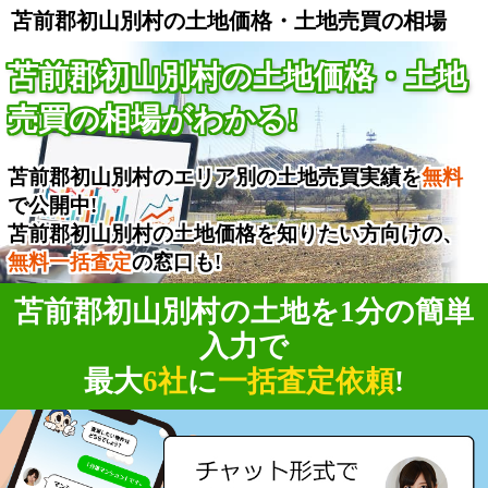
苫前郡初山別村の土地価格・土地売買の相場
苫前郡初山別村の土地価格・土地
売買の相場がわかる!
苫前郡初山別村のエリア別の土地売買実績を
無料
で公開中!
苫前郡初山別村の土地価格を知りたい方向けの、
無料一括査定
の窓口も!
苫前郡初山別村の土地を1分の簡単
入力で
最大
6社
に
一括査定依頼
!