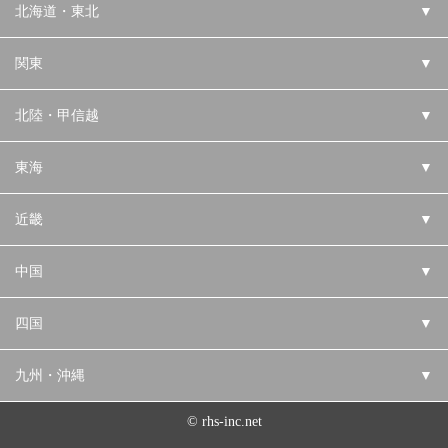
北海道・東北
▼
関東
▼
北陸・甲信越
▼
東海
▼
近畿
▼
中国
▼
四国
▼
九州・沖縄
▼
© rhs-inc.net