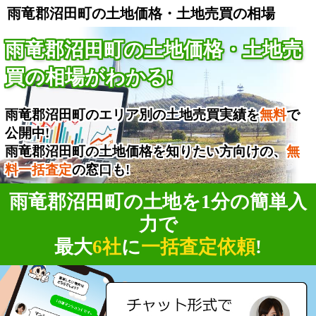
雨竜郡沼田町の土地価格・土地売買の相場
雨竜郡沼田町の土地価格・土地売
買の相場がわかる!
雨竜郡沼田町のエリア別の土地売買実績を
無料
で
公開中!
雨竜郡沼田町の土地価格を知りたい方向けの、
無
料一括査定
の窓口も!
雨竜郡沼田町の土地を1分の簡単入
力で
最大
6社
に
一括査定依頼
!