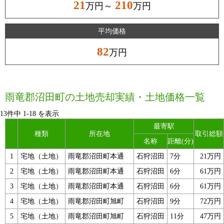
21
210
万円～
万円
平均価格
82
万円
雨竜郡沼田町の土地売却実績・土地価格一覧
13件中
1
-
18
を表示
最寄駅
種類
所在地
取引総額
名称
距離(分)
1
宅地（土地）
雨竜郡沼田町本通
石狩沼田
7分
21万円
2
宅地（土地）
雨竜郡沼田町本通
石狩沼田
6分
61万円
3
宅地（土地）
雨竜郡沼田町本通
石狩沼田
6分
61万円
4
宅地（土地）
雨竜郡沼田町旭町
石狩沼田
9分
72万円
5
宅地（土地）
雨竜郡沼田町旭町
石狩沼田
11分
47万円