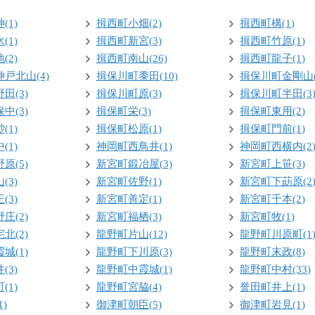
(1)
揖西町小畑(2)
揖西町構(1)
(1)
揖西町新宮(3)
揖西町竹原(1)
(2)
揖西町南山(26)
揖西町龍子(1)
戸北山(4)
揖保川町黍田(10)
揖保川町金剛山(
田(3)
揖保川町原(3)
揖保川町半田(3
中(3)
揖保町栄(3)
揖保町東用(2)
(1)
揖保町松原(1)
揖保町門前(1)
(1)
神岡町西鳥井(1)
神岡町西横内(2
原(5)
新宮町鍛冶屋(3)
新宮町上笹(3)
(3)
新宮町佐野(1)
新宮町下莇原(2
(3)
新宮町善定(1)
新宮町千本(2)
庄(2)
新宮町福栖(3)
新宮町牧(1)
北(2)
龍野町片山(12)
龍野町川原町(1
城(1)
龍野町下川原(3)
龍野町末政(8)
(3)
龍野町中霞城(1)
龍野町中村(33)
(1)
龍野町宮脇(4)
誉田町井上(1)
)
御津町朝臣(5)
御津町岩見(1)