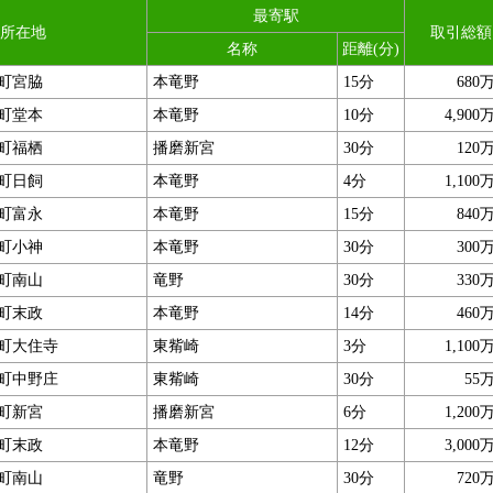
最寄駅
所在地
取引総額
名称
距離(分)
町宮脇
本竜野
15分
680
町堂本
本竜野
10分
4,900
町福栖
播磨新宮
30分
120
町日飼
本竜野
4分
1,100
町富永
本竜野
15分
840
町小神
本竜野
30分
300
町南山
竜野
30分
330
町末政
本竜野
14分
460
町大住寺
東觜崎
3分
1,100
町中野庄
東觜崎
30分
55
町新宮
播磨新宮
6分
1,200
町末政
本竜野
12分
3,000
町南山
竜野
30分
720