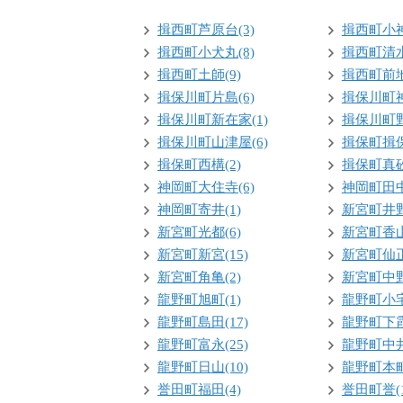
揖西町芦原台(3)
揖西町小神
揖西町小犬丸(8)
揖西町清水
揖西町土師(9)
揖西町前地
揖保川町片島(6)
揖保川町神
揖保川町新在家(1)
揖保川町野
揖保川町山津屋(6)
揖保町揖保
揖保町西構(2)
揖保町真砂
神岡町大住寺(6)
神岡町田中
神岡町寄井(1)
新宮町井野
新宮町光都(6)
新宮町香山
新宮町新宮(15)
新宮町仙正
新宮町角亀(2)
新宮町中野
龍野町旭町(1)
龍野町小宅
龍野町島田(17)
龍野町下霞
龍野町富永(25)
龍野町中井
龍野町日山(10)
龍野町本町
誉田町福田(4)
誉田町誉(1