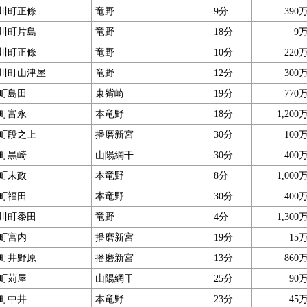
川町正條
竜野
9分
390
川町片島
竜野
18分
9
川町正條
竜野
10分
220
川町山津屋
竜野
12分
300
町島田
東觜崎
19分
770
町富永
本竜野
18分
1,200
町段之上
播磨新宮
30分
100
町黒崎
山陽網干
30分
400
町末政
本竜野
8分
1,000
町福田
本竜野
30分
400
川町黍田
竜野
4分
1,300
町宮内
播磨新宮
19分
15
町井野原
播磨新宮
13分
860
町苅屋
山陽網干
25分
90
町中井
本竜野
23分
45