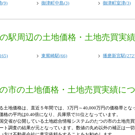
(9)
御津町中島(3)
御津町室津(3)
の駅周辺の土地価格・土地売買実
65)
東觜崎駅(66)
播磨新宮駅(272
の市の土地価格・土地売買実績に
土地価格は、直近５年間では、3万円～40,000万円の価格帯となっ
格の平均は0.40倍になり、兵庫県で31位となっています。
国交省が公開している土地総合情報システムのたつの市の土地売買
ート調査の結果が元となっています。数値の丸め以外の補正は一切
い方は不動産会社に査定依頼をすることをお勧めします。