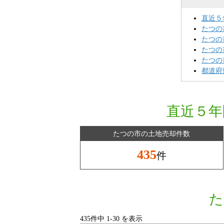
直近５
たつの
たつの
たつの
たつの
都道府
直近５年
たつの市の土地売却件数
435
件
た
435件中
1
-
30
を表示