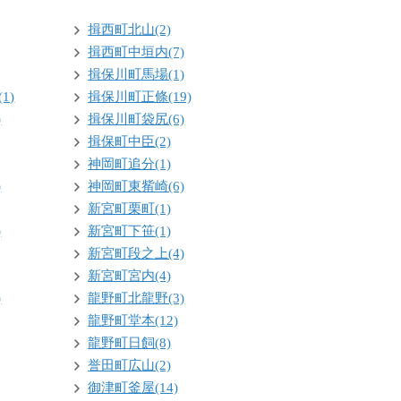
揖西町北山(2)
揖西町中垣内(7)
揖保川町馬場(1)
1)
揖保川町正條(19)
)
揖保川町袋尻(6)
揖保町中臣(2)
神岡町追分(1)
)
神岡町東觜崎(6)
新宮町栗町(1)
)
新宮町下笹(1)
新宮町段之上(4)
新宮町宮内(4)
)
龍野町北龍野(3)
龍野町堂本(12)
龍野町日飼(8)
誉田町広山(2)
御津町釜屋(14)