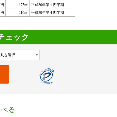
2
万円
175m
平成30年第１四半期
2
万円
210m
平成29年第４四半期
チェック
調べる