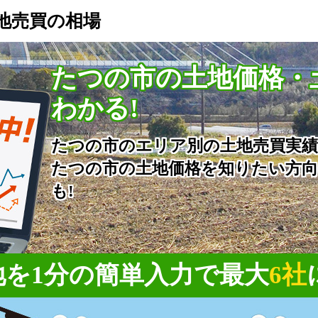
地売買の相場
たつの市の土地価格・
わかる!
たつの市のエリア別の土地売買実
たつの市の土地価格を知りたい方
も!
を1分の簡単入力で
最大
6社