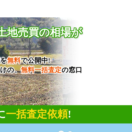
土地売買の相場が
績を
無料
で公開中!
向けの、
無料一括査定
の窓口
に
一括査定依頼
!