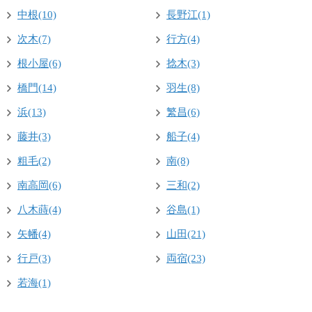
中根(10)
長野江(1)
次木(7)
行方(4)
根小屋(6)
捻木(3)
橋門(14)
羽生(8)
浜(13)
繁昌(6)
藤井(3)
船子(4)
粗毛(2)
南(8)
南高岡(6)
三和(2)
八木蒔(4)
谷島(1)
矢幡(4)
山田(21)
行戸(3)
両宿(23)
若海(1)