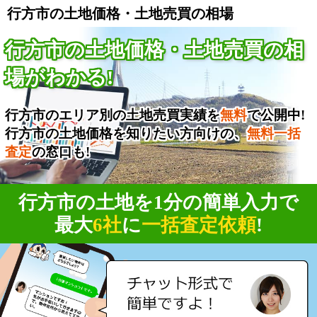
行方市の土地価格・土地売買の相場
行方市の土地価格・土地売買の相
場がわかる!
行方市のエリア別の土地売買実績を
無料
で公開中!
行方市の土地価格を知りたい方向けの、
無料一括
査定
の窓口も!
行方市の土地を1分の簡単入力で
最大
6社
に
一括査定依頼
!