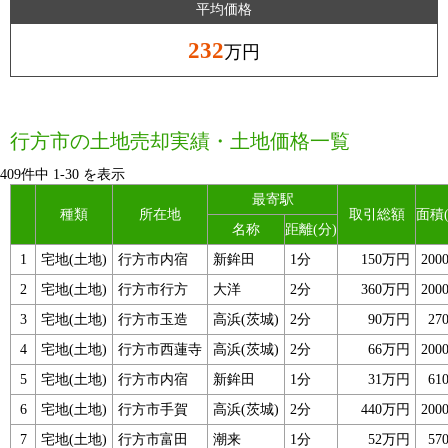
平均価格
232
万円
行方市の土地売却実績・土地価格一覧
409件中
1
-
30
を表示
最寄駅
種類
所在地
取引総額
面積
名称
距離(分)
1
宅地(土地)
行方市内宿
新鉾田
1分
150万円
200
2
宅地(土地)
行方市行方
大洋
2分
360万円
200
3
宅地(土地)
行方市玉造
高浜(茨城)
2分
90万円
27
4
宅地(土地)
行方市西蓮寺
高浜(茨城)
2分
66万円
200
5
宅地(土地)
行方市内宿
新鉾田
1分
31万円
61
6
宅地(土地)
行方市手賀
高浜(茨城)
2分
440万円
200
7
宅地(土地)
行方市富田
潮来
1分
52万円
57