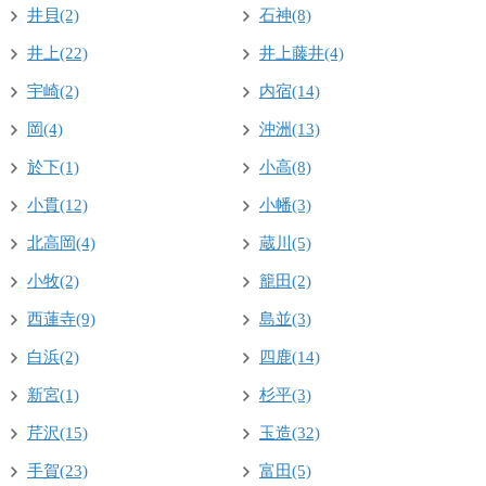
井貝(2)
石神(8)
井上(22)
井上藤井(4)
宇崎(2)
内宿(14)
岡(4)
沖洲(13)
於下(1)
小高(8)
小貫(12)
小幡(3)
北高岡(4)
蔵川(5)
小牧(2)
籠田(2)
西蓮寺(9)
島並(3)
白浜(2)
四鹿(14)
新宮(1)
杉平(3)
芹沢(15)
玉造(32)
手賀(23)
富田(5)