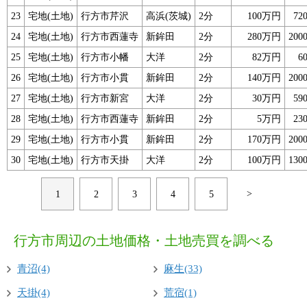
23
宅地(土地)
行方市芹沢
高浜(茨城)
2分
100万円
72
24
宅地(土地)
行方市西蓮寺
新鉾田
2分
280万円
200
25
宅地(土地)
行方市小幡
大洋
2分
82万円
6
26
宅地(土地)
行方市小貫
新鉾田
2分
140万円
200
27
宅地(土地)
行方市新宮
大洋
2分
30万円
59
28
宅地(土地)
行方市西蓮寺
新鉾田
2分
5万円
23
29
宅地(土地)
行方市小貫
新鉾田
2分
170万円
200
30
宅地(土地)
行方市天掛
大洋
2分
100万円
130
>
1
2
3
4
5
行方市周辺の土地価格・土地売買を調べる
青沼(4)
麻生(33)
天掛(4)
荒宿(1)