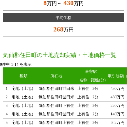
8
430
万円～
万円
平均価格
268
万円
気仙郡住田町の土地売却実績・土地価格一覧
9件中
1
-
14
を表示
最寄駅
種類
所在地
取引総額
名称
距離(分)
1
宅地（土地）
気仙郡住田町世田米
上有住
2分
430万円
2
宅地（土地）
気仙郡住田町世田米
上有住
2分
430万円
3
宅地（土地）
気仙郡住田町下有住
上有住
2分
220万円
4
宅地（土地）
気仙郡住田町世田米
上有住
2分
140万円
5
宅地（土地）
気仙郡住田町上有住
上有住
2分
8.2万円