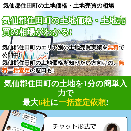
気仙郡住田町の土地価格・土地売買の相場
気仙郡住田町の土地価格・土地売
買の相場がわかる!
気仙郡住田町のエリア別の土地売買実績を
無料
で
公開中!
気仙郡住田町の土地価格を知りたい方向けの、
無
料一括査定
の窓口も!
気仙郡住田町の土地を1分の簡単入
力で
最大
6社
に
一括査定依頼
!