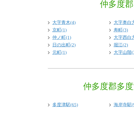
仲多度郡
大字青木(4)
大字奥白方
京町(1)
寿町(3)
仲ノ町(1)
大字西白方
日の出町(2)
堀江(2)
元町(1)
大字山階(3
仲多度郡多度
多度津駅(65)
海岸寺駅(9