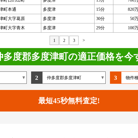
津町日の出町
多度津
13分
700
津町本通
多度津
15分
820
津町大字葛原
多度津
30分
50
津町大字青木
多度津
29分
100
>
1
2
3
仲多度郡多度津町の適正価格を今
2
3