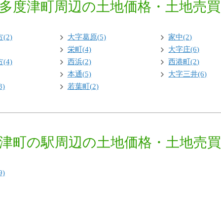
多度津町周辺の土地価格・土地売
(2)
大字葛原(5)
家中(2)
栄町(4)
大字庄(6)
(4)
西浜(2)
西港町(2)
本通(5)
大字三井(6)
)
若葉町(2)
津町の駅周辺の土地価格・土地売
)