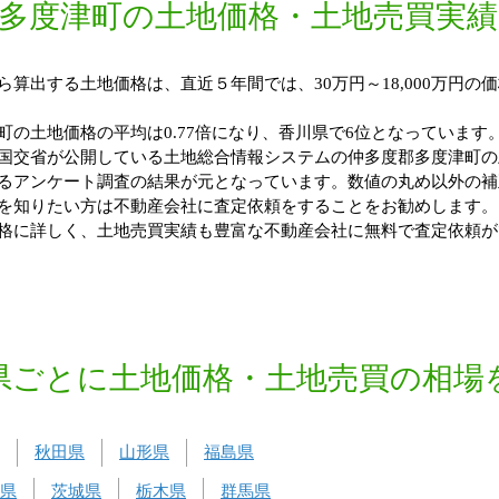
多度津町の土地価格・土地売買実
算出する土地価格は、直近５年間では、30万円～18,000万円の
の土地価格の平均は0.77倍になり、香川県で6位となっています
国交省が公開している土地総合情報システムの仲多度郡多度津町の
るアンケート調査の結果が元となっています。数値の丸め以外の補
を知りたい方は不動産会社に査定依頼をすることをお勧めします。
格に詳しく、土地売買実績も豊富な不動産会社に無料で査定依頼が
県ごとに土地価格・土地売買の相場
秋田県
山形県
福島県
県
茨城県
栃木県
群馬県