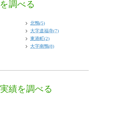
買を調べる
北鴨(5)
大字道福寺(7)
東港町(2)
大字南鴨(8)
買実績を調べる