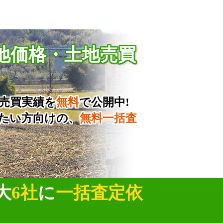
地価格・土地売買
売買実績を
無料
で公開中!
たい方向けの、
無料一括査
大
6社
に
一括査定依