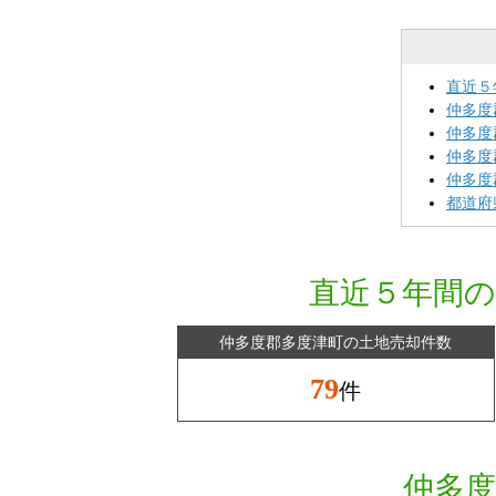
直近５
仲多度
仲多度
仲多度
仲多度
都道府
直近５年間の
仲多度郡多度津町の土地売却件数
79
件
仲多度