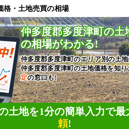
価格・土地売買の相場
仲多度郡多度津町の土
の相場がわかる!
仲多度郡多度津町のエリア別の土地
仲多度郡多度津町の土地価格を知り
定
の窓口も!
の土地を1分の簡単入力で
最
頼
!