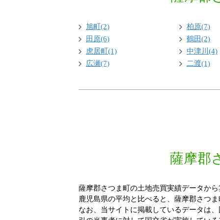
旭町(2)
柏原(7)
田原(6)
鶴田(2)
虎居町(1)
中津川(4)
広瀬(7)
二渡(1)
薩摩郡
薩摩郡さつま町の土地売買実績データから算
鹿児島県の平均と比べると、薩摩郡さつま町
なお、当サイトに掲載しているデータは、