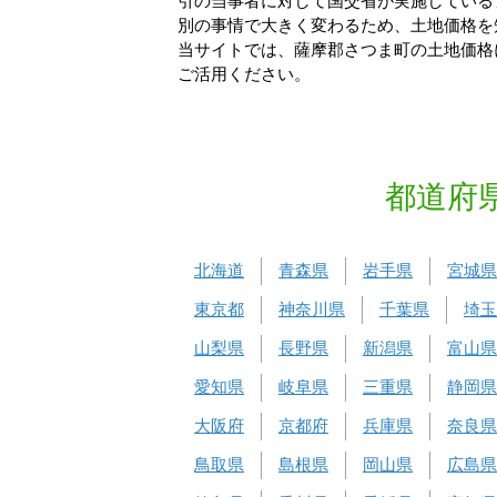
引の当事者に対して国交省が実施している
別の事情で大きく変わるため、土地価格を
当サイトでは、薩摩郡さつま町の土地価格
ご活用ください。
都道府
北海道
青森県
岩手県
宮城県
東京都
神奈川県
千葉県
埼玉
山梨県
長野県
新潟県
富山県
愛知県
岐阜県
三重県
静岡県
大阪府
京都府
兵庫県
奈良県
鳥取県
島根県
岡山県
広島県