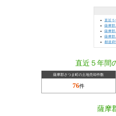
直近５
薩摩郡
薩摩郡
薩摩郡
都道府
直近５年間
薩摩郡さつま町の土地売却件数
76
件
薩摩