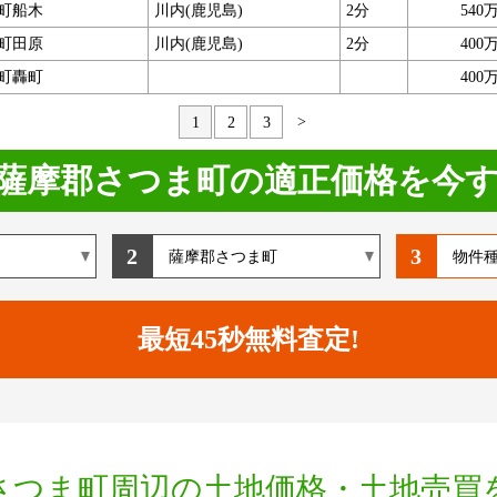
町船木
川内(鹿児島)
2分
540
町田原
川内(鹿児島)
2分
400
町轟町
400
>
1
2
3
薩摩郡さつま町の適正価格を今
2
3
さつま町周辺の土地価格・土地売買