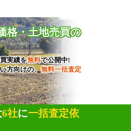
価格・土地売買の
買実績を
無料
で公開中!
い方向けの、
無料一括査定
大
6社
に
一括査定依