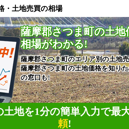
格・土地売買の相場
薩摩郡さつま町の土地
相場がわかる!
薩摩郡さつま町のエリア別の土地売
薩摩郡さつま町の土地価格を知りた
の窓口も!
の土地を1分の簡単入力で
最
頼
!