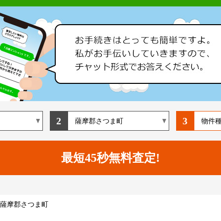
2
3
薩摩郡さつま町