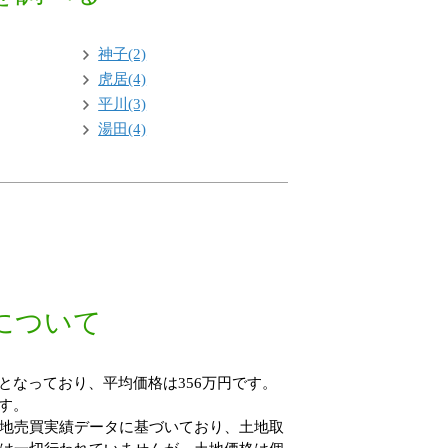
神子(2)
虎居(4)
平川(3)
湯田(4)
について
となっており、平均価格は356万円です。
す。
地売買実績データに基づいており、土地取