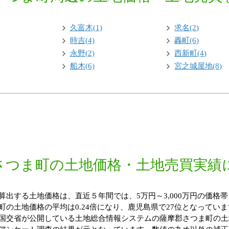
久富木(1)
求名(2)
時吉(4)
轟町(6)
永野(2)
西新町(4)
船木(6)
宮之城屋地(8)
さつま町の土地価格・土地売買実績
出する土地価格は、直近５年間では、5万円～3,000万円の価格帯
の土地価格の平均は0.24倍になり、鹿児島県で27位となっていま
国交省が公開している土地総合情報システムの薩摩郡さつま町の土