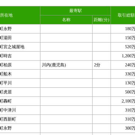
最寄駅
所在地
取引総額
名称
距離(分)
町永野
180
町湯田
150
町宮之城屋地
520
町時吉
1,200
町柏原
川内(鹿児島)
2分
240
町船木
330
町平川
130
町虎居
500
町轟町
2,100
町中津川
310
町西新町
310
町永野
300