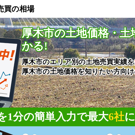
売買の相場
厚木市の土地価格・土
かる!
厚木市のエリア別の土地売買実績を
厚木市の土地価格を知りたい方向け
を1分の簡単入力で
最大
6社