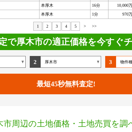
本厚木
16分
10,000
本厚木
1分
970
>
>>
1
2
3
4
5
定で厚木市の適正価格を今すぐ
2
3
木市周辺の土地価格・土地売買を調