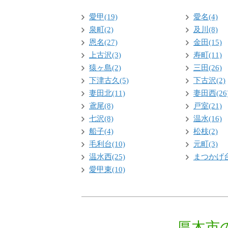
愛甲(19)
愛名(4)
泉町(2)
及川(8)
恩名(27)
金田(15)
上古沢(3)
寿町(11)
猿ヶ島(2)
三田(26)
下津古久(5)
下古沢(2)
妻田北(11)
妻田西(26
鳶尾(8)
戸室(21)
七沢(8)
温水(16)
船子(4)
松枝(2)
毛利台(10)
元町(3)
温水西(25)
まつかげ台
愛甲東(10)
厚木市