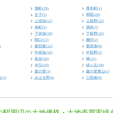
旭町(29)
厚木町(1)
王子(5)
岡田(20)
上依知(12)
上荻野(22)
幸町(1)
酒井(7)
下依知(19)
下荻野(25)
関口(13)
棚沢(2)
)
妻田東(12)
妻田南(9)
中依知(10)
中荻野(2)
長谷(16)
林(21)
水引(10)
緑ヶ丘(18)
森の里(3)
森の里青山(1)
(3)
みはる野(6)
三田南(9)
の駅周辺の土地価格・土地売買実績