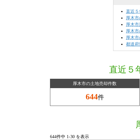
直近５
厚木市
厚木市
厚木市
厚木市
都道府
直近５
厚木市の土地売却件数
644
件
644件中
1
-
30
を表示