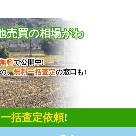
地売買の相場がわ
無料
で公開中!
の、
無料一括査定
の窓口も!
に
一括査定依頼
!