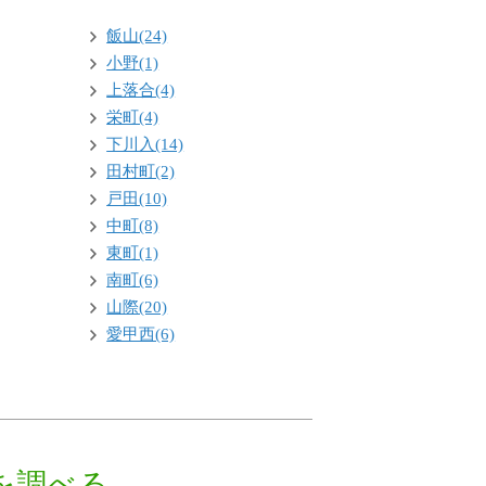
飯山(24)
小野(1)
上落合(4)
栄町(4)
下川入(14)
田村町(2)
戸田(10)
中町(8)
東町(1)
南町(6)
山際(20)
愛甲西(6)
を調べる