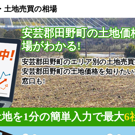
・土地売買の相場
安芸郡田野町の土地価
場がわかる!
安芸郡田野町のエリア別の土地売買
安芸郡田野町の土地価格を知りたい
窓口も!
地を1分の簡単入力で
最大
6