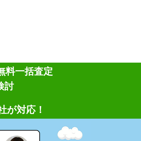
無料一括査定
検討
社が対応！