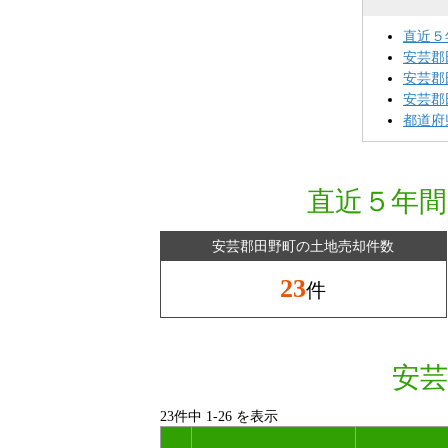
直近５
安芸郡
安芸郡
安芸郡
都道府
直近５年間
安芸郡田野町の土地売却件数
23
件
安芸
23件中
1
-
26
を表示