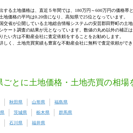
する土地価格は、直近５年間では、180万円～600万円の価格帯と
地価格の平均は0.20倍になり、高知県で25位となっています。
国交省が公開している土地総合情報システムの安芸郡田野町の土地
ンケート調査の結果が元となっています。数値の丸め以外の補正は
りたい方は不動産会社に査定依頼をすることをお勧めします。
詳しく、土地売買実績も豊富な不動産会社に無料で査定依頼ができ
県ごとに土地価格・土地売買の相場
秋田県
山形県
福島県
県
茨城県
栃木県
群馬県
石川県
福井県