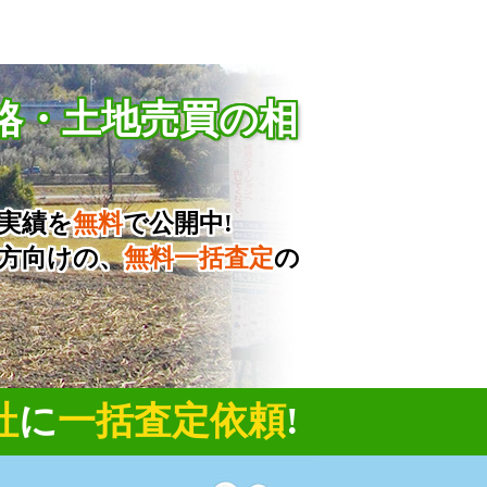
格・土地売買の相
実績を
無料
で公開中!
方向けの、
無料一括査定
の
社
に
一括査定依頼
!