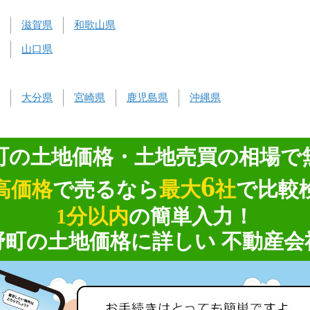
滋賀県
和歌山県
山口県
大分県
宮崎県
鹿児島県
沖縄県
町の土地価格・土地売買の相場で
6
高価格
で売るなら
最大
社
で比較
1分以内
の簡単入力！
野町の土地価格に詳しい 不動産会