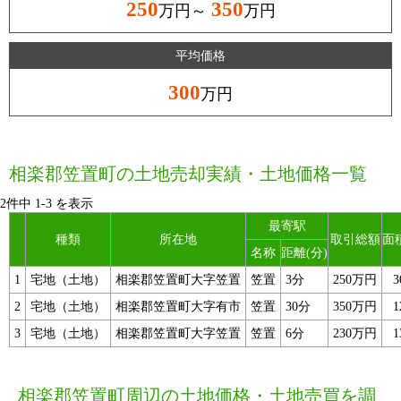
250
350
万円～
万円
平均価格
300
万円
相楽郡笠置町の土地売却実績・土地価格一覧
2件中
1
-
3
を表示
最寄駅
種類
所在地
取引総額
面
名称
距離(分)
1
宅地（土地）
相楽郡笠置町大字笠置
笠置
3分
250万円
3
2
宅地（土地）
相楽郡笠置町大字有市
笠置
30分
350万円
1
3
宅地（土地）
相楽郡笠置町大字笠置
笠置
6分
230万円
1
相楽郡笠置町周辺の土地価格・土地売買を調