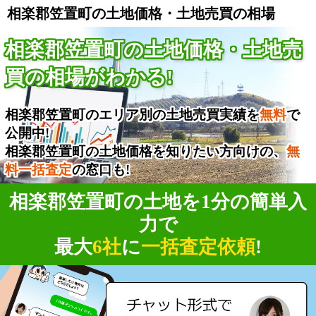
相楽郡笠置町の土地価格・土地売買の相場
相楽郡笠置町の土地価格・土地売
買の相場がわかる!
相楽郡笠置町のエリア別の土地売買実績を
無料
で
公開中!
相楽郡笠置町の土地価格を知りたい方向けの、
無
料一括査定
の窓口も!
相楽郡笠置町の土地を1分の簡単入
力で
最大
6社
に
一括査定依頼
!