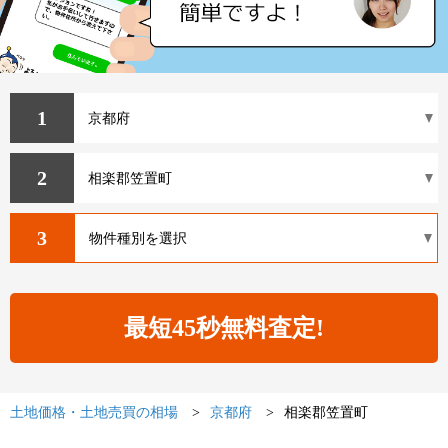
1
2
3
土地価格・土地売買の相場
京都府
相楽郡笠置町