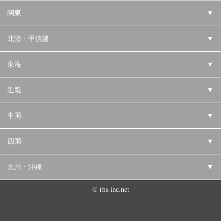
関東
▼
北陸・甲信越
▼
東海
▼
近畿
▼
中国
▼
四国
▼
九州・沖縄
▼
© rhs-inc.net