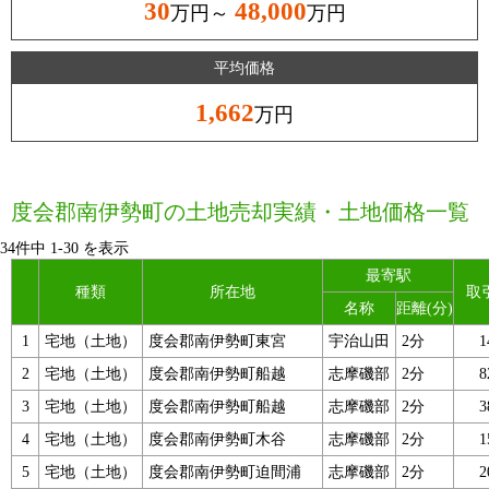
30
48,000
万円～
万円
平均価格
1,662
万円
度会郡南伊勢町の土地売却実績・土地価格一覧
34件中
1
-
30
を表示
最寄駅
種類
所在地
取
名称
距離(分)
1
宅地（土地）
度会郡南伊勢町東宮
宇治山田
2分
2
宅地（土地）
度会郡南伊勢町船越
志摩磯部
2分
3
宅地（土地）
度会郡南伊勢町船越
志摩磯部
2分
4
宅地（土地）
度会郡南伊勢町木谷
志摩磯部
2分
5
宅地（土地）
度会郡南伊勢町迫間浦
志摩磯部
2分