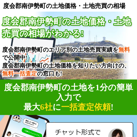
度会郡南伊勢町の土地価格・土地売買の相場
度会郡南伊勢町の土地価格・土地
売買の相場がわかる!
度会郡南伊勢町のエリア別の土地売買実績を
無料
で公開中!
度会郡南伊勢町の土地価格を知りたい方向けの、
無料一括査定
の窓口も!
度会郡南伊勢町の土地を1分の簡単
入力で
最大
6社
に
一括査定依頼
!