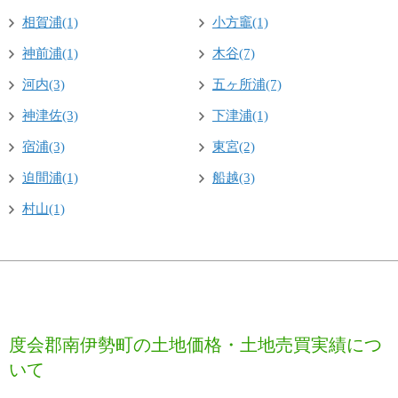
相賀浦(1)
小方竈(1)
神前浦(1)
木谷(7)
河内(3)
五ヶ所浦(7)
神津佐(3)
下津浦(1)
宿浦(3)
東宮(2)
迫間浦(1)
船越(3)
村山(1)
度会郡南伊勢町の土地価格・土地売買実績につ
いて