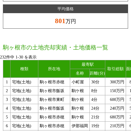
平均価格
801
万円
駒ヶ根市の土地売却実績・土地価格一覧
232件中
1
-
30
を表示
最寄駅
種類
所在地
取引総額
面
名称
距離(分)
1
宅地(土地)
駒ヶ根市赤穂
小町屋
30分
300万円
2
宅地(土地)
駒ヶ根市飯坂
駒ケ根
8分
150万円
3
宅地(土地)
駒ヶ根市東町
駒ケ根
4分
600万円
4
宅地(土地)
駒ヶ根市飯坂
駒ケ根
24分
240万円
5
宅地(土地)
駒ヶ根市赤穂
駒ケ根
21分
680万円
6
宅地(土地)
駒ヶ根市赤穂
伊那福岡
19分
210万円