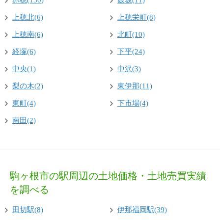
赤穂(130)
飯坂(11)
上穂北(6)
上穂栄町(8)
上穂南(6)
北町(10)
経塚(6)
下平(24)
中央(1)
中沢(3)
梨の木(2)
東伊那(11)
東町(4)
下市場(4)
南田(2)
駒ヶ根市の駅周辺の土地価格・土地売買実績
を調べる
田切駅(8)
伊那福岡駅(39)