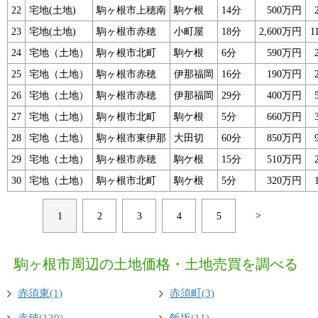
22
宅地(土地)
駒ヶ根市上穂南
駒ケ根
14分
500万円
23
宅地(土地)
駒ヶ根市赤穂
小町屋
18分
2,600万円
1
24
宅地（土地）
駒ヶ根市北町
駒ケ根
6分
590万円
25
宅地（土地）
駒ヶ根市赤穂
伊那福岡
16分
190万円
26
宅地（土地）
駒ヶ根市赤穂
伊那福岡
29分
400万円
27
宅地（土地）
駒ヶ根市北町
駒ケ根
5分
660万円
28
宅地（土地）
駒ヶ根市東伊那
大田切
60分
850万円
29
宅地（土地）
駒ヶ根市赤穂
駒ケ根
15分
510万円
30
宅地（土地）
駒ヶ根市北町
駒ケ根
5分
320万円
>
1
2
3
4
5
駒ヶ根市周辺の土地価格・土地売買を調べる
赤須東(1)
赤須町(3)