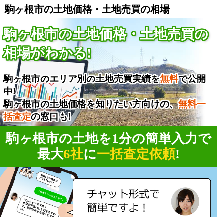
駒ヶ根市の土地価格・土地売買の相場
駒ヶ根市の土地価格・土地売買の
相場がわかる!
駒ヶ根市のエリア別の土地売買実績を
無料
で公開
中!
駒ヶ根市の土地価格を知りたい方向けの、
無料一
括査定
の窓口も!
駒ヶ根市の土地を1分の簡単入力で
最大
6社
に
一括査定依頼
!