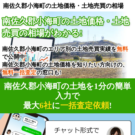
南佐久郡小海町の土地価格・土地売買の相場
南佐久郡小海町の土地価格・土地
売買の相場がわかる!
南佐久郡小海町のエリア別の土地売買実績を
無料
で公開中!
南佐久郡小海町の土地価格を知りたい方向けの、
無料一括査定
の窓口も!
南佐久郡小海町の土地を1分の簡単
入力で
最大
6社
に
一括査定依頼
!