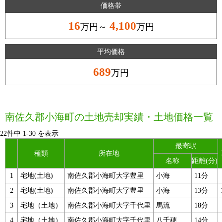
価格帯
16
4,100
万円～
万円
平均価格
689
万円
南佐久郡小海町の土地売却実績・土地価格一覧
22件中
1
-
30
を表示
最寄駅
種類
所在地
名称
距離(分)
1
宅地(土地)
南佐久郡小海町大字豊里
小海
11分
2
宅地(土地)
南佐久郡小海町大字豊里
小海
13分
3
宅地（土地）
南佐久郡小海町大字千代里
馬流
18分
4
宅地（土地）
南佐久郡小海町大字千代里
八千穂
14分