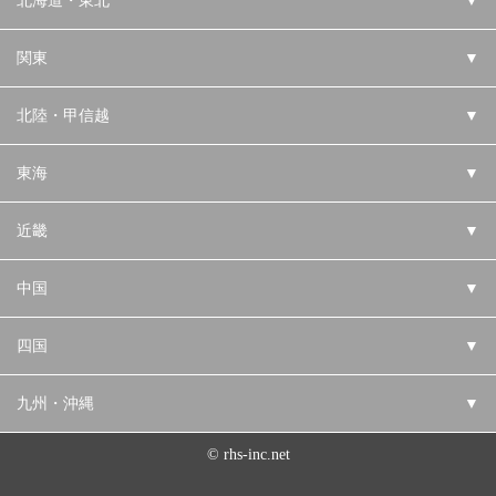
北海道・東北
▼
関東
▼
北陸・甲信越
▼
東海
▼
近畿
▼
中国
▼
四国
▼
九州・沖縄
▼
© rhs-inc.net