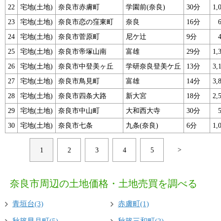
22
宅地(土地)
奈良市赤膚町
学園前(奈良)
30分
1
23
宅地(土地)
奈良市恋の窪東町
奈良
16分
24
宅地(土地)
奈良市菅原町
尼ケ辻
9分
25
宅地(土地)
奈良市帝塚山南
富雄
29分
1
26
宅地(土地)
奈良市中登美ヶ丘
学研奈良登美ケ丘
13分
3
27
宅地(土地)
奈良市鳥見町
富雄
14分
3
28
宅地(土地)
奈良市四条大路
新大宮
18分
2
29
宅地(土地)
奈良市中山町
大和西大寺
30分
30
宅地(土地)
奈良市七条
九条(奈良)
6分
1
>
1
2
3
4
5
奈良市周辺の土地価格・土地売買を調べる
青垣台(3)
赤膚町(1)