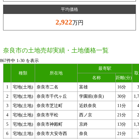
平均価格
2,922
万円
奈良市の土地売却実績・土地価格一覧
867件中
1
-
30
を表示
最寄駅
種類
所在地
取
名称
距離(分)
1
宅地(土地)
奈良市二名
富雄
16分
2
宅地(土地)
奈良市千代ヶ丘
学園前(奈良)
30分
1
3
宅地(土地)
奈良市芝辻町
近鉄奈良
11分
4
宅地(土地)
奈良市平松
西ノ京
21分
5
宅地(土地)
奈良市神殿町
京終
13分
1
6
宅地(土地)
奈良市大安寺西
奈良
21分