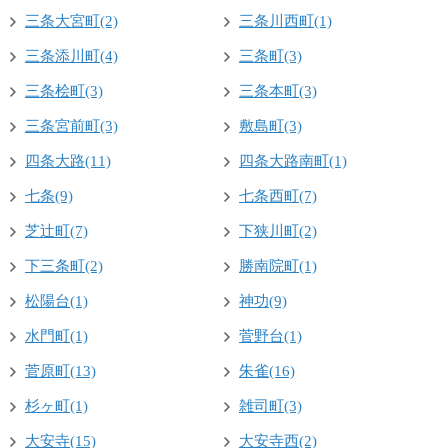
三条大宮町(2)
三条川西町(1)
三条添川町(4)
三条町(3)
三条桧町(3)
三条本町(3)
三条宮前町(3)
敷島町(3)
四条大路(11)
四条大路南町(1)
七条(9)
七条西町(7)
芝辻町(7)
下狭川町(2)
下三条町(2)
勝南院町(1)
松陽台(1)
神功(9)
水門町(1)
菅野台(1)
菅原町(13)
朱雀(16)
杉ヶ町(1)
雑司町(3)
大安寺(15)
大安寺西(2)