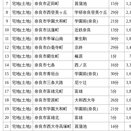
7
宅地(土地)
奈良市疋田町
菖蒲池
15分
1
8
宅地(土地)
奈良市西登美ヶ丘
学研奈良登美ケ丘
29分
2
9
宅地(土地)
奈良市学園大和町
学園前(奈良)
21分
2
10
宅地(土地)
奈良市法蓮町
近鉄奈良
13分
1
11
宅地(土地)
奈良市帝塚山南
東生駒
30分
1
12
宅地(土地)
奈良市白毫寺町
京終
29分
1
13
宅地(土地)
奈良市藺生町
榛原
1分
14
宅地(土地)
奈良市七条
西ノ京
16分
3
15
宅地(土地)
奈良市青垣台
学園前(奈良)
30分
1
16
宅地(土地)
奈良市三条大路
尼ケ辻
18分
3
17
宅地(土地)
奈良市富雄元町
富雄
5分
1
18
宅地(土地)
奈良市菅原町
大和西大寺
26分
1
19
宅地(土地)
奈良市学園大和町
学園前(奈良)
21分
1
20
宅地(土地)
奈良市富雄北
富雄
5分
1
21
宅地(土地)
奈良市西大寺高塚町
菖蒲池
14分