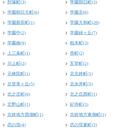
肘塚町(3)
学園朝日町(3)
学園朝日元町(6)
学園北(6)
学園新田町(1)
学園大和町(20)
学園中(2)
学園緑ヶ丘(7)
学園南(9)
柏木町(3)
上三条町(1)
杏町(2)
川上町(2)
瓦堂町(2)
元林院町(1)
北京終町(1)
北登美ヶ丘(5)
北永井町(5)
北之庄町(6)
北之庄西町(1)
北野山町(1)
紀寺町(5)
京終地方西側町(1)
京終地方東側町(1)
恋の窪(4)
恋の窪東町(3)