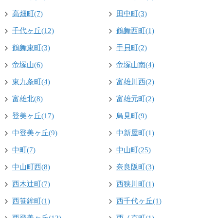
高畑町(7)
田中町(3)
千代ヶ丘(12)
鶴舞西町(1)
鶴舞東町(3)
手貝町(2)
帝塚山(6)
帝塚山南(4)
東九条町(4)
富雄川西(2)
富雄北(8)
富雄元町(2)
登美ヶ丘(17)
鳥見町(9)
中登美ヶ丘(9)
中新屋町(1)
中町(7)
中山町(25)
中山町西(8)
奈良阪町(3)
西木辻町(7)
西狭川町(1)
西笹鉾町(1)
西千代ヶ丘(1)