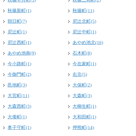
秋篠早月町(5)
秋篠三和町(2)
秋篠新町(1)
秋篠町(11)
朝日町(7)
尼辻北町(5)
尼辻町(1)
尼辻中町(1)
尼辻西町(1)
あやめ池北(16)
あやめ池南(9)
石木町(8)
今小路町(1)
今在家町(1)
今御門町(2)
右京(5)
邑地町(3)
大保町(2)
大宮町(11)
大森町(3)
大森西町(3)
大柳生町(1)
大倭町(1)
大和田町(1)
奥子守町(1)
押熊町(14)