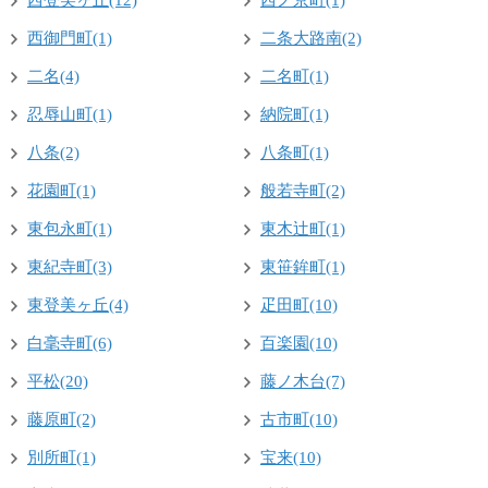
西登美ヶ丘(12)
西ノ京町(1)
西御門町(1)
二条大路南(2)
二名(4)
二名町(1)
忍辱山町(1)
納院町(1)
八条(2)
八条町(1)
花園町(1)
般若寺町(2)
東包永町(1)
東木辻町(1)
東紀寺町(3)
東笹鉾町(1)
東登美ヶ丘(4)
疋田町(10)
白毫寺町(6)
百楽園(10)
平松(20)
藤ノ木台(7)
藤原町(2)
古市町(10)
別所町(1)
宝来(10)