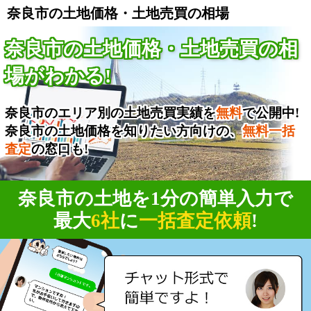
奈良市の土地価格・土地売買の相場
奈良市の土地価格・土地売買の相
場がわかる!
奈良市のエリア別の土地売買実績を
無料
で公開中!
奈良市の土地価格を知りたい方向けの、
無料一括
査定
の窓口も!
奈良市の土地を1分の簡単入力で
最大
6社
に
一括査定依頼
!