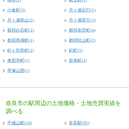
横井(2)
藺生町(2)
小倉町(3)
月ヶ瀬石打(1)
月ヶ瀬尾山(2)
月ヶ瀬長引(2)
都祁白石町(2)
都祁友田町(4)
都祁馬場町(1)
都祁吐山町(2)
針ヶ別所町(2)
針町(5)
来迎寺町(1)
奈保町(2)
帝塚山西(1)
奈良市の駅周辺の土地価格・土地売買実績を
調べる
平城山駅(19)
奈良駅(95)