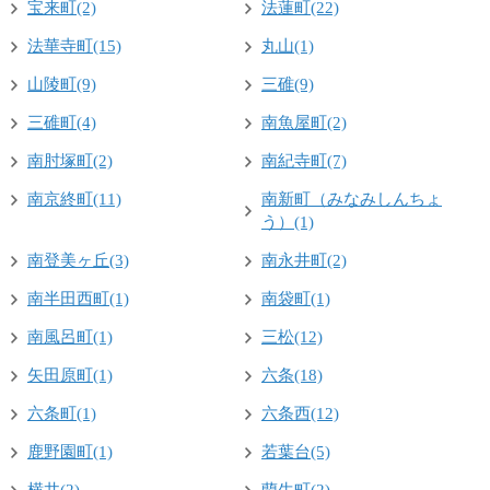
宝来町(2)
法蓮町(22)
法華寺町(15)
丸山(1)
山陵町(9)
三碓(9)
三碓町(4)
南魚屋町(2)
南肘塚町(2)
南紀寺町(7)
南京終町(11)
南新町（みなみしんちょ
う）(1)
南登美ヶ丘(3)
南永井町(2)
南半田西町(1)
南袋町(1)
南風呂町(1)
三松(12)
矢田原町(1)
六条(18)
六条町(1)
六条西(12)
鹿野園町(1)
若葉台(5)