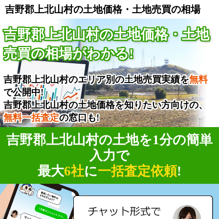
吉野郡上北山村の土地価格・土地売買の相場
吉野郡上北山村の土地価格・土地
売買の相場がわかる!
吉野郡上北山村のエリア別の土地売買実績を
無料
で公開中!
吉野郡上北山村の土地価格を知りたい方向けの、
無料一括査定
の窓口も!
吉野郡上北山村の土地を1分の簡単
入力で
最大
6社
に
一括査定依頼
!