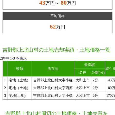
43
80
万円～
万円
平均価格
62
万円
吉野郡上北山村の土地売却実績・土地価格一覧
2件中
1
-
3
を表示
最寄駅
種類
所在地
取引
名称
距離(分)
1
宅地（土地）
吉野郡上北山村大字小橡
大和上市
2分
43
2
宅地（土地）
吉野郡上北山村大字西原
大和上市
2分
80
3
宅地(土地)
吉野郡上北山村大字小橡
大和上市
2分
170
吉野郡上北山村周辺の土地価格・土地売買を