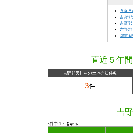
直近５
吉野郡
吉野郡
吉野郡
都道府
直近５年間
吉野郡天川村の土地売却件数
3
件
吉野
3件中
1
-
4
を表示