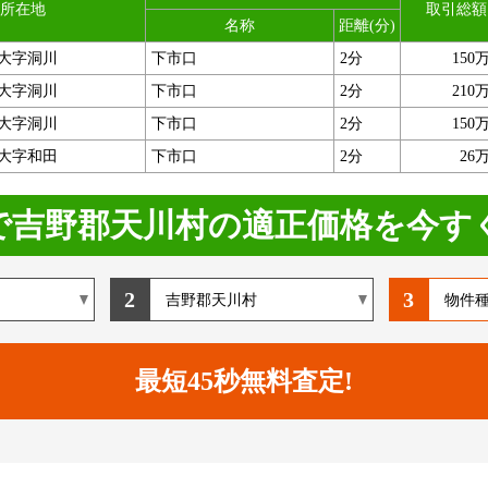
所在地
取引総額
名称
距離(分)
大字洞川
下市口
2分
150
大字洞川
下市口
2分
210
大字洞川
下市口
2分
150
大字和田
下市口
2分
26
で吉野郡天川村の適正価格を今す
2
3