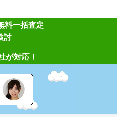
無料一括査定
検討
社が対応！