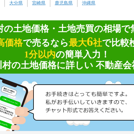
大分県
宮崎県
鹿児島県
沖縄県
村の土地価格・土地売買の相場で
6
高価格
で売るなら
最大
社
で比較
1分以内
の簡単入力！
川村の土地価格に詳しい 不動産会