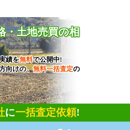
格・土地売買の相
実績を
無料
で公開中!
方向けの、
無料一括査定
の
社
に
一括査定依頼
!