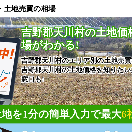
・土地売買の相場
吉野郡天川村の土地価
場がわかる!
吉野郡天川村のエリア別の土地売買
吉野郡天川村の土地価格を知りたい
窓口も!
地を1分の簡単入力で
最大
6