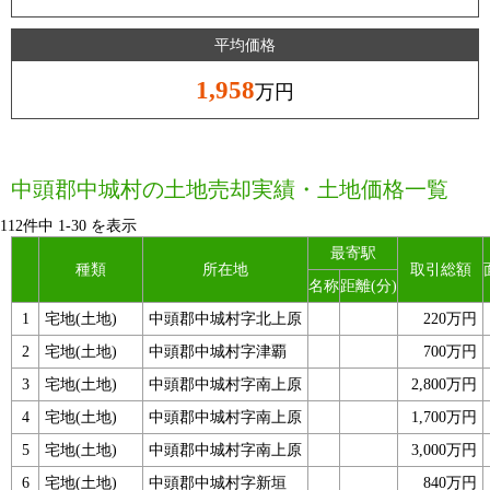
平均価格
1,958
万円
中頭郡中城村の土地売却実績・土地価格一覧
112件中
1
-
30
を表示
最寄駅
種類
所在地
取引総額
名称
距離(分)
1
宅地(土地)
中頭郡中城村字北上原
220万円
2
宅地(土地)
中頭郡中城村字津覇
700万円
3
宅地(土地)
中頭郡中城村字南上原
2,800万円
4
宅地(土地)
中頭郡中城村字南上原
1,700万円
5
宅地(土地)
中頭郡中城村字南上原
3,000万円
6
宅地(土地)
中頭郡中城村字新垣
840万円