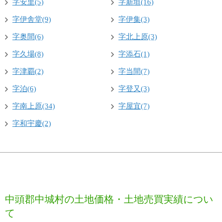
字安里(5)
字新垣(16)
字伊舎堂(9)
字伊集(3)
字奥間(6)
字北上原(3)
字久場(8)
字添石(1)
字津覇(2)
字当間(7)
字泊(6)
字登又(3)
字南上原(34)
字屋宜(7)
字和宇慶(2)
中頭郡中城村の土地価格・土地売買実績につい
て