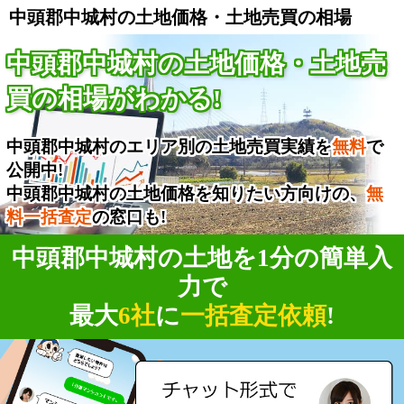
中頭郡中城村の土地価格・土地売買の相場
中頭郡中城村の土地価格・土地売
買の相場がわかる!
中頭郡中城村のエリア別の土地売買実績を
無料
で
公開中!
中頭郡中城村の土地価格を知りたい方向けの、
無
料一括査定
の窓口も!
中頭郡中城村の土地を1分の簡単入
力で
最大
6社
に
一括査定依頼
!