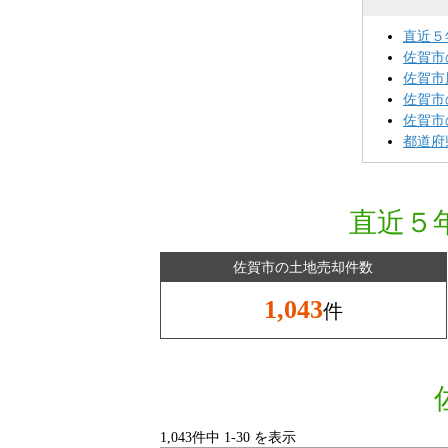
直近５
佐賀市
佐賀市
佐賀市
佐賀市
都道府
直近５
佐賀市の土地売却件数
1,043
件
1,043件中
1
-
30
を表示