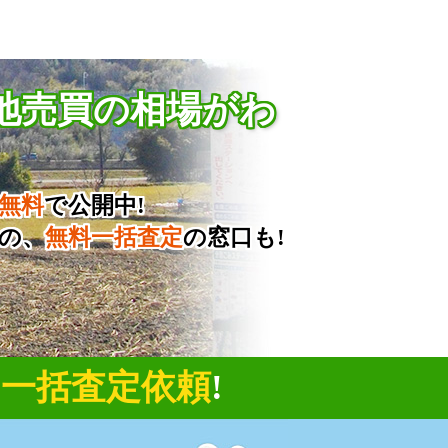
地売買の相場がわ
無料
で公開中!
の、
無料一括査定
の窓口も!
に
一括査定依頼
!