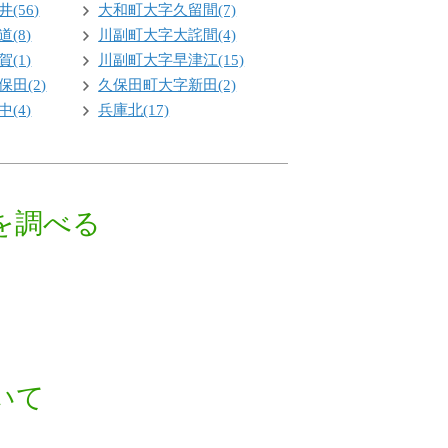
(56)
大和町大字久留間(7)
(8)
川副町大字大詫間(4)
(1)
川副町大字早津江(15)
田(2)
久保田町大字新田(2)
(4)
兵庫北(17)
を調べる
いて