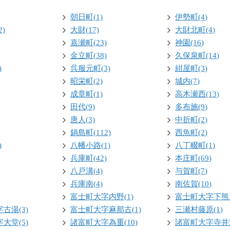
朝日町(1)
伊勢町(4)
)
大財(17)
大財北町(4)
嘉瀬町(23)
神園(16)
金立町(38)
久保泉町(14)
)
呉服元町(3)
紺屋町(3)
昭栄町(2)
城内(7)
成章町(1)
高木瀬西(13)
田代(9)
多布施(9)
唐人(3)
中折町(2)
鍋島町(112)
西魚町(2)
)
八幡小路(1)
八丁畷町(1)
兵庫町(42)
本庄町(69)
八戸溝(4)
与賀町(7)
兵庫南(4)
南佐賀(10)
富士町大字内野(1)
富士町大字下熊川
古湯(3)
富士町大字麻那古(1)
三瀬村藤原(1)
大堂(5)
諸富町大字為重(10)
諸富町大字寺井津