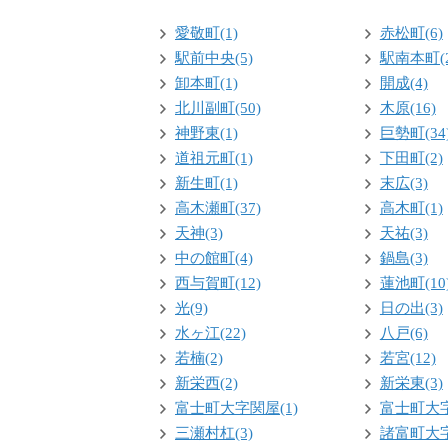
愛敬町(1)
赤松町(6)
駅前中央(5)
駅南本町(2
卸本町(1)
開成(4)
北川副町(50)
木原(16)
神野東(1)
巨勢町(34
道祖元町(1)
下田町(2)
新生町(1)
末広(3)
高木瀬町(37)
高木町(1)
天神(3)
天祐(3)
中の館町(4)
鍋島(3)
西与賀町(12)
蓮池町(10
光(9)
日の出(3)
水ヶ江(22)
八戸(6)
若楠(2)
若宮(12)
新栄西(2)
新栄東(3)
富士町大字関屋(1)
富士町大字
三瀬村杠(3)
諸富町大字