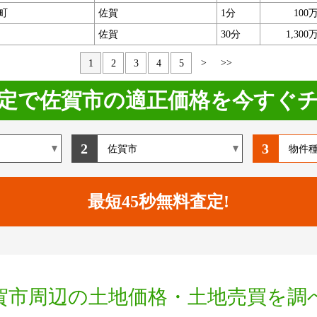
町
佐賀
1分
100
佐賀
30分
1,300
>
>>
1
2
3
4
5
定で佐賀市の適正価格を今すぐ
2
3
賀市周辺の土地価格・土地売買を調