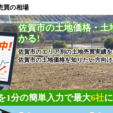
売買の相場
佐賀市の土地価格・土
かる!
佐賀市のエリア別の土地売買実績を
佐賀市の土地価格を知りたい方向け
を1分の簡単入力で
最大
6社