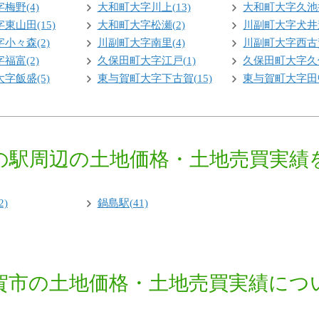
梅野(4)
大和町大字川上(13)
大和町大字久池井
東山田(15)
大和町大字松瀬(2)
川副町大字犬井道
小々森(2)
川副町大字南里(4)
川副町大字西古賀
福富(2)
久保田町大字江戸(1)
久保田町大字久保
字飯盛(5)
東与賀町大字下古賀(15)
東与賀町大字田中
の駅周辺の土地価格・土地売買実績
2)
鍋島駅(41)
賀市の土地価格・土地売買実績につ