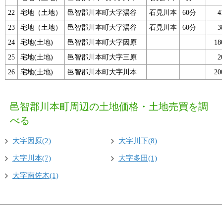
22
宅地（土地）
邑智郡川本町大字湯谷
石見川本
60分
23
宅地（土地）
邑智郡川本町大字湯谷
石見川本
60分
24
宅地(土地)
邑智郡川本町大字因原
1
25
宅地(土地)
邑智郡川本町大字三原
26
宅地(土地)
邑智郡川本町大字川本
2
邑智郡川本町周辺の土地価格・土地売買を調
べる
大字因原(2)
大字川下(8)
大字川本(7)
大字多田(1)
大字南佐木(1)