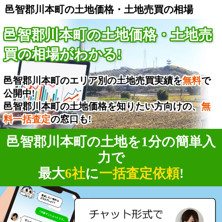
邑智郡川本町の土地価格・土地売買の相場
邑智郡川本町の土地価格・土地売
買の相場がわかる!
邑智郡川本町のエリア別の土地売買実績を
無料
で
公開中!
邑智郡川本町の土地価格を知りたい方向けの、
無
料一括査定
の窓口も!
邑智郡川本町の土地を1分の簡単入
力で
最大
6社
に
一括査定依頼
!