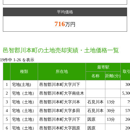
平均価格
716
万円
邑智郡川本町の土地売却実績・土地価格一覧
19件中
1
-
26
を表示
最寄駅
種類
所在地
取
名称
距離(分)
1
宅地(土地)
邑智郡川本町大字川下
3
2
宅地（土地）
邑智郡川本町大字南佐木
5,3
3
宅地（土地）
邑智郡川本町大字川本
石見川本
13分
4
宅地（土地）
邑智郡川本町大字多田
石見川本
30分
5
5
宅地（土地）
邑智郡川本町大字川下
因原
13分
2
6
宅地（土地）
邑智郡川本町大字因原
因原
2