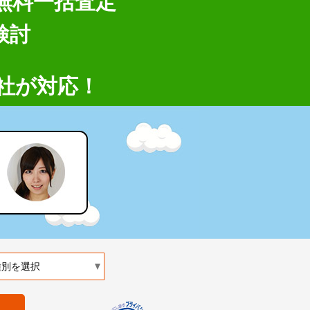
無料一括査定
検討
社が対応！