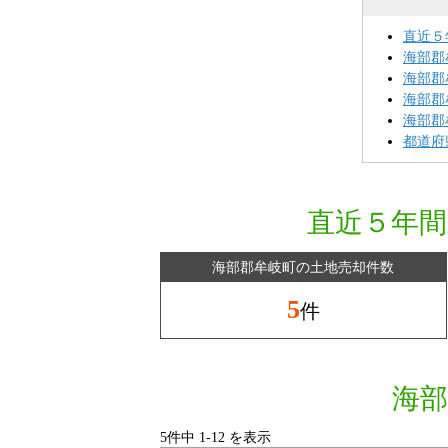
直近５
海部郡
海部郡
海部郡
海部郡
都道府
直近５年間
海部郡牟岐町の土地売却件数
5
件
海部
5件中
1
-
12
を表示