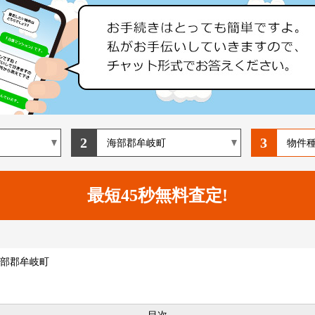
2
3
部郡牟岐町