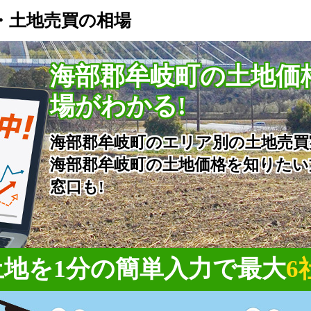
・土地売買の相場
海部郡牟岐町の土地価
場がわかる!
海部郡牟岐町のエリア別の土地売買
海部郡牟岐町の土地価格を知りたい
窓口も!
地を1分の簡単入力で
最大
6