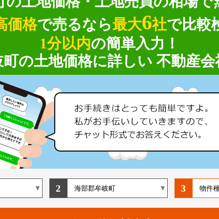
町の土地価格・土地売買の相場で
6
高価格
で売るなら
最大
社
で比較
1分以内
の簡単入力！
岐町の土地価格に詳しい 不動産会
2
3