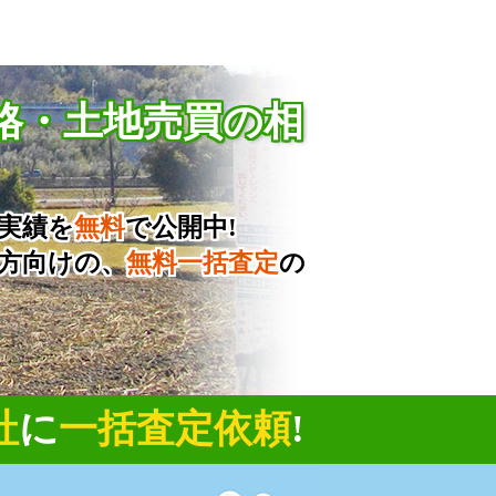
格・土地売買の相
実績を
無料
で公開中!
方向けの、
無料一括査定
の
社
に
一括査定依頼
!