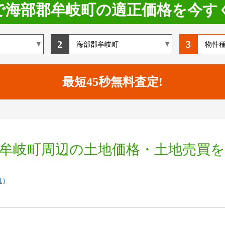
で海部郡牟岐町の適正価格を今す
2
3
牟岐町周辺の土地価格・土地売買
)