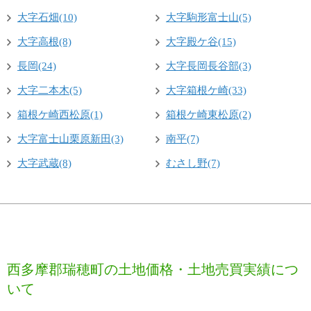
大字石畑(10)
大字駒形富士山(5)
大字高根(8)
大字殿ケ谷(15)
長岡(24)
大字長岡長谷部(3)
大字二本木(5)
大字箱根ケ崎(33)
箱根ケ崎西松原(1)
箱根ケ崎東松原(2)
大字富士山栗原新田(3)
南平(7)
大字武蔵(8)
むさし野(7)
西多摩郡瑞穂町の土地価格・土地売買実績につ
いて