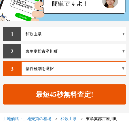
1
2
3
土地価格・土地売買の相場
和歌山県
東牟婁郡古座川町