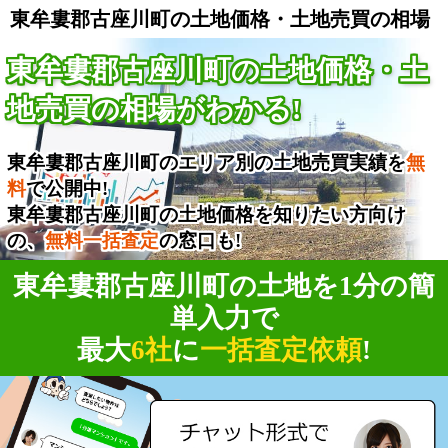
東牟婁郡古座川町の土地価格・土地売買の相場
東牟婁郡古座川町の土地価格・土
地売買の相場がわかる!
東牟婁郡古座川町のエリア別の土地売買実績を
無
料
で公開中!
東牟婁郡古座川町の土地価格を知りたい方向け
の、
無料一括査定
の窓口も!
東牟婁郡古座川町の土地を1分の簡
単入力で
最大
6社
に
一括査定依頼
!