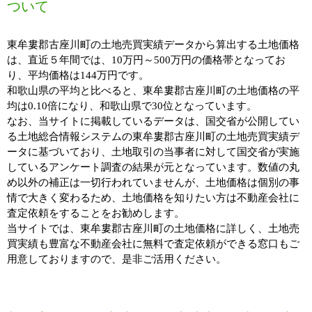
ついて
東牟婁郡古座川町の土地売買実績データから算出する土地価格
は、直近５年間では、10万円～500万円の価格帯となってお
り、平均価格は144万円です。
和歌山県の平均と比べると、東牟婁郡古座川町の土地価格の平
均は0.10倍になり、和歌山県で30位となっています。
なお、当サイトに掲載しているデータは、国交省が公開してい
る土地総合情報システムの東牟婁郡古座川町の土地売買実績デ
ータに基づいており、土地取引の当事者に対して国交省が実施
しているアンケート調査の結果が元となっています。数値の丸
め以外の補正は一切行われていませんが、土地価格は個別の事
情で大きく変わるため、土地価格を知りたい方は不動産会社に
査定依頼をすることをお勧めします。
当サイトでは、東牟婁郡古座川町の土地価格に詳しく、土地売
買実績も豊富な不動産会社に無料で査定依頼ができる窓口もご
用意しておりますので、是非ご活用ください。