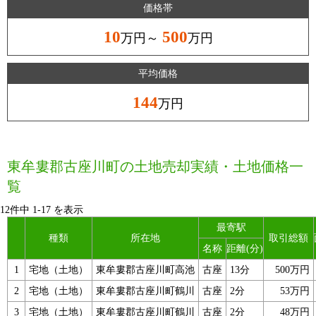
価格帯
10
500
万円～
万円
平均価格
144
万円
東牟婁郡古座川町の土地売却実績・土地価格一
覧
12件中
1
-
17
を表示
最寄駅
種類
所在地
取引総額
名称
距離(分)
1
宅地（土地）
東牟婁郡古座川町高池
古座
13分
500万円
2
宅地（土地）
東牟婁郡古座川町鶴川
古座
2分
53万円
3
宅地（土地）
東牟婁郡古座川町鶴川
古座
2分
48万円