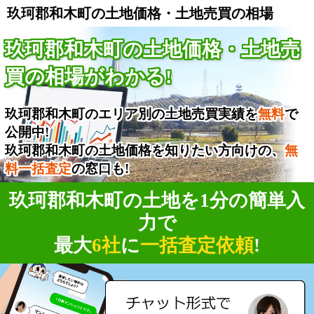
玖珂郡和木町の土地価格・土地売買の相場
玖珂郡和木町の土地価格・土地売
買の相場がわかる!
玖珂郡和木町のエリア別の土地売買実績を
無料
で
公開中!
玖珂郡和木町の土地価格を知りたい方向けの、
無
料一括査定
の窓口も!
玖珂郡和木町の土地を1分の簡単入
力で
最大
6社
に
一括査定依頼
!