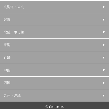
北海道・東北
▼
関東
▼
北陸・甲信越
▼
東海
▼
近畿
▼
中国
▼
四国
▼
九州・沖縄
▼
© rhs-inc.net