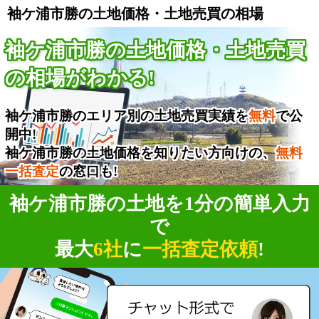
袖ケ浦市勝の土地価格・土地売買の相場
袖ケ浦市勝の土地価格・土地売買
の相場がわかる!
袖ケ浦市勝のエリア別の土地売買実績を
無料
で公
開中!
袖ケ浦市勝の土地価格を知りたい方向けの、
無料
一括査定
の窓口も!
袖ケ浦市勝の土地を1分の簡単入力
で
最大
6社
に
一括査定依頼
!