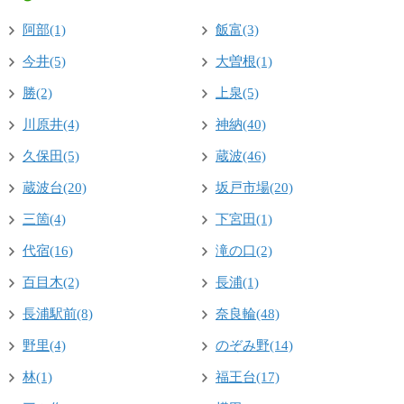
阿部(1)
飯富(3)
今井(5)
大曽根(1)
勝(2)
上泉(5)
川原井(4)
神納(40)
久保田(5)
蔵波(46)
蔵波台(20)
坂戸市場(20)
三箇(4)
下宮田(1)
代宿(16)
滝の口(2)
百目木(2)
長浦(1)
長浦駅前(8)
奈良輪(48)
野里(4)
のぞみ野(14)
林(1)
福王台(17)