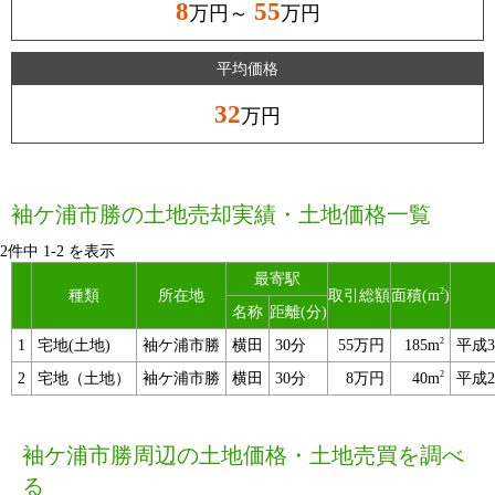
8
55
万円～
万円
平均価格
32
万円
袖ケ浦市勝の土地売却実績・土地価格一覧
2件中
1
-
2
を表示
最寄駅
2
種類
所在地
取引総額
面積(m
)
名称
距離(分)
2
1
宅地(土地)
袖ケ浦市勝
横田
30分
55万円
185m
平成
2
2
宅地（土地）
袖ケ浦市勝
横田
30分
8万円
40m
平成
袖ケ浦市勝周辺の土地価格・土地売買を調べ
る