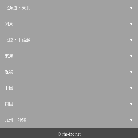
北海道・東北
▼
関東
▼
北陸・甲信越
▼
東海
▼
近畿
▼
中国
▼
四国
▼
九州・沖縄
▼
© rhs-inc.net