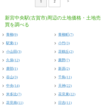
>
1
2
新宮中央駅(古賀市)周辺の土地価格・土地売
買を調べる
青柳(9)
青柳町(7)
駅東(1)
小竹(3)
小山田(3)
花鶴丘(2)
久保(12)
薦野(7)
鹿部(1)
新原(2)
谷山(3)
千鳥(11)
中央(14)
天神(22)
米多比(7)
花見東(22)
花見南(11)
日吉(11)