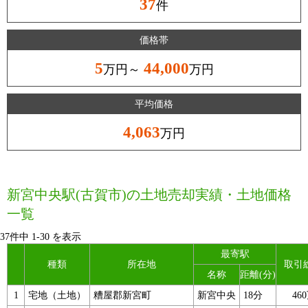
37
件
価格帯
5
44,000
万円～
万円
平均価格
4,063
万円
新宮中央駅(古賀市)の土地売却実績・土地価格
一覧
37件中
1
-
30
を表示
最寄駅
種類
所在地
取引
名称
距離(分)
1
宅地（土地）
糟屋郡新宮町
新宮中央
18分
46