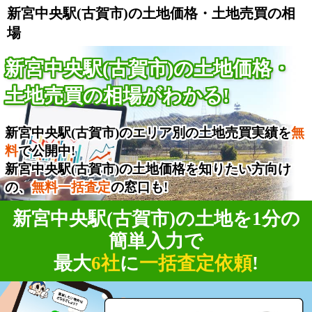
新宮中央駅(古賀市)の土地価格・土地売買の相
場
新宮中央駅(古賀市)の土地価格・
土地売買の相場がわかる!
新宮中央駅(古賀市)のエリア別の土地売買実績を
無
料
で公開中!
新宮中央駅(古賀市)の土地価格を知りたい方向け
の、
無料一括査定
の窓口も!
新宮中央駅(古賀市)の土地を1分の
簡単入力で
最大
6社
に
一括査定依頼
!