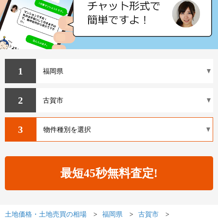
1
2
3
土地価格・土地売買の相場
福岡県
古賀市