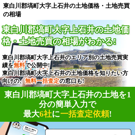
東白川郡塙町大字上石井の土地価格・土地売買
の相場
東白川郡塙町大字上石井の土地価
格・土地売買の相場がわかる!
東白川郡塙町大字上石井のエリア別の土地売買実
績を
無料
で公開中!
東白川郡塙町大字上石井の土地価格を知りたい方
向けの、
無料一括査定
の窓口も!
東白川郡塙町大字上石井の土地を1
分の簡単入力で
最大
6社
に
一括査定依頼
!