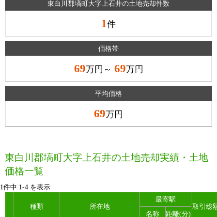
東白川郡塙町大字上石井の土地売却件数
1
件
価格帯
69
69
万円～
万円
平均価格
69
万円
東白川郡塙町大字上石井の土地売却実績・土地
価格一覧
1件中
1
-
4
を表示
最寄駅
種類
所在地
取引総
名称
距離(分)