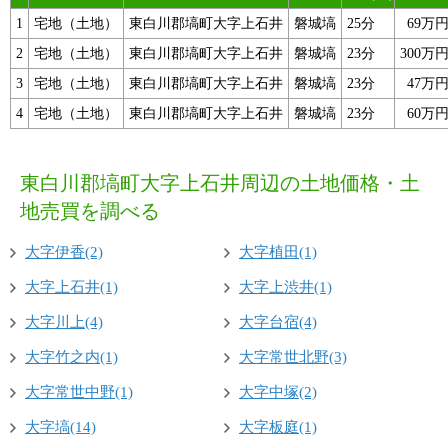
1
宅地（土地）
東白川郡塙町大字上石井
磐城塙
25分
69万
2
宅地（土地）
東白川郡塙町大字上石井
磐城塙
23分
300万
3
宅地（土地）
東白川郡塙町大字上石井
磐城塙
23分
47万
4
宅地（土地）
東白川郡塙町大字上石井
磐城塙
23分
60万
東白川郡塙町大字上石井周辺の土地価格・土
地売買を調べる
大字伊香(2)
大字植田(1)
大字上石井(1)
大字上渋井(1)
大字川上(4)
大字台宿(4)
大字竹之内(1)
大字常世北野(3)
大字常世中野(1)
大字中塚(2)
大字塙(14)
大字板庭(1)