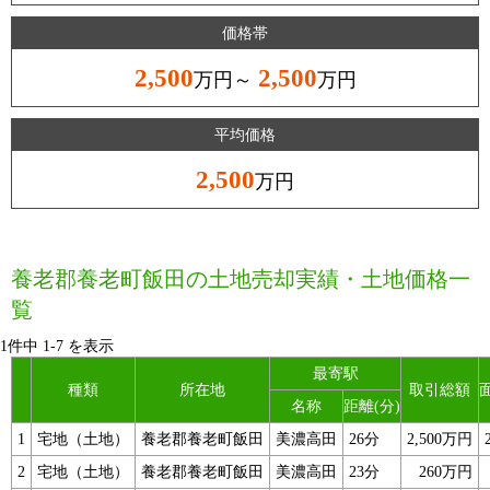
価格帯
2,500
2,500
万円～
万円
平均価格
2,500
万円
養老郡養老町飯田の土地売却実績・土地価格一
覧
1件中
1
-
7
を表示
最寄駅
種類
所在地
取引総額
名称
距離(分)
1
宅地（土地）
養老郡養老町飯田
美濃高田
26分
2,500万円
2
宅地（土地）
養老郡養老町飯田
美濃高田
23分
260万円