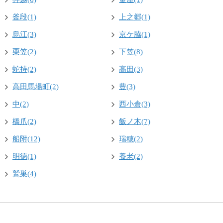
釜段(1)
上之郷(1)
烏江(3)
京ケ脇(1)
栗笠(2)
下笠(8)
蛇持(2)
高田(3)
高田馬場町(2)
豊(3)
中(2)
西小倉(3)
橋爪(2)
飯ノ木(7)
船附(12)
瑞穂(2)
明徳(1)
養老(2)
鷲巣(4)