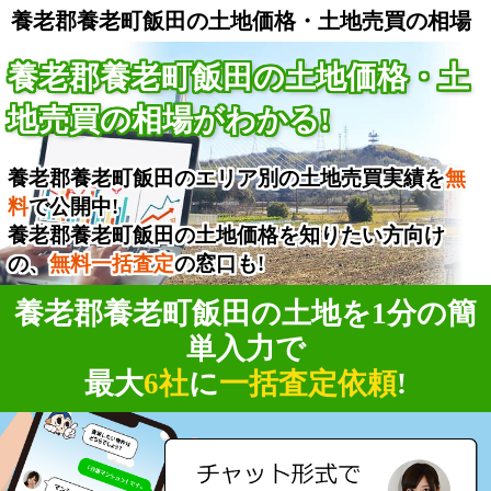
養老郡養老町飯田の土地価格・土地売買の相場
養老郡養老町飯田の土地価格・土
地売買の相場がわかる!
養老郡養老町飯田のエリア別の土地売買実績を
無
料
で公開中!
養老郡養老町飯田の土地価格を知りたい方向け
の、
無料一括査定
の窓口も!
養老郡養老町飯田の土地を1分の簡
単入力で
最大
6社
に
一括査定依頼
!