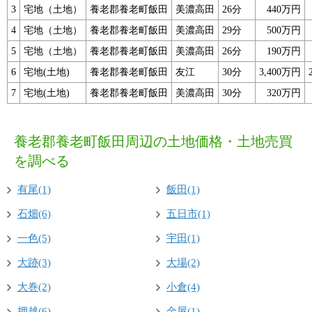
3
宅地（土地）
養老郡養老町飯田
美濃高田
26分
440万円
4
宅地（土地）
養老郡養老町飯田
美濃高田
29分
500万円
5
宅地（土地）
養老郡養老町飯田
美濃高田
26分
190万円
6
宅地(土地)
養老郡養老町飯田
友江
30分
3,400万円
7
宅地(土地)
養老郡養老町飯田
美濃高田
30分
320万円
養老郡養老町飯田周辺の土地価格・土地売買
を調べる
有尾(1)
飯田(1)
石畑(6)
五日市(1)
一色(5)
宇田(1)
大跡(3)
大場(2)
大巻(2)
小倉(4)
押越(6)
金屋(1)