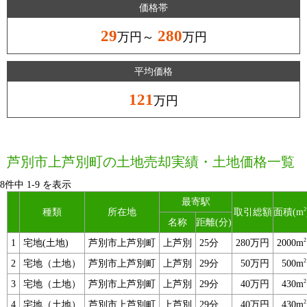
価格帯
29
280
万円～
万円
平均価格
121
万円
芦別市上芦別町の土地売却実績・土地価格一覧
8件中
1
-
9
を表示
最寄駅
2
種類
所在地
取引総額
面積(m
名称
距離(分)
2
1
宅地(土地)
芦別市上芦別町
上芦別
25分
280万円
2000m
2
2
宅地（土地）
芦別市上芦別町
上芦別
29分
50万円
500m
2
3
宅地（土地）
芦別市上芦別町
上芦別
29分
40万円
430m
2
4
宅地（土地）
芦別市上芦別町
上芦別
29分
40万円
430m