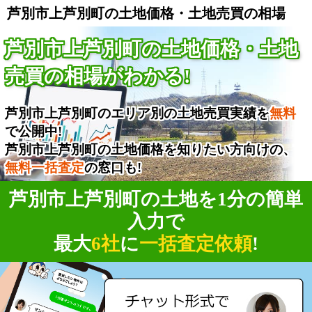
芦別市上芦別町の土地価格・土地売買の相場
芦別市上芦別町の土地価格・土地
売買の相場がわかる!
芦別市上芦別町のエリア別の土地売買実績を
無料
で公開中!
芦別市上芦別町の土地価格を知りたい方向けの、
無料一括査定
の窓口も!
芦別市上芦別町の土地を1分の簡単
入力で
最大
6社
に
一括査定依頼
!