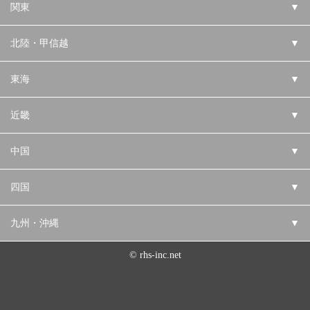
関東
▼
北陸・甲信越
▼
東海
▼
近畿
▼
中国
▼
四国
▼
九州・沖縄
▼
© rhs-inc.net