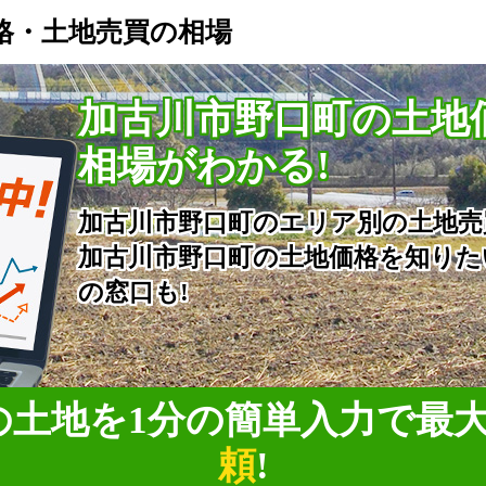
格・土地売買の相場
加古川市野口町の土地
相場がわかる!
加古川市野口町のエリア別の土地売
加古川市野口町の土地価格を知りた
の窓口も!
の土地を1分の簡単入力で
最
頼
!