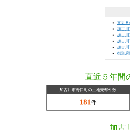
直近５
加古川
加古川
加古川
加古川
都道府
直近５年間
加古川市野口町の土地売却件数
181
件
加古