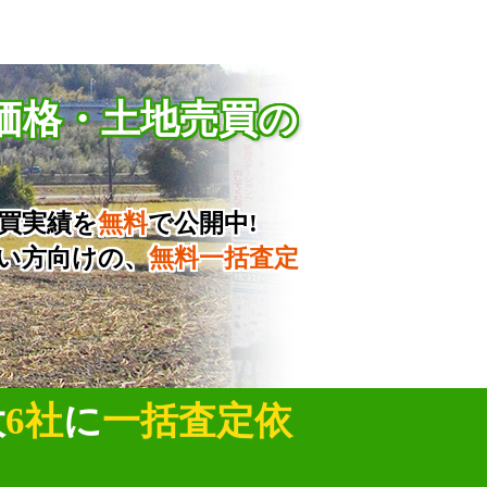
価格・土地売買の
買実績を
無料
で公開中!
い方向けの、
無料一括査定
大
6社
に
一括査定依