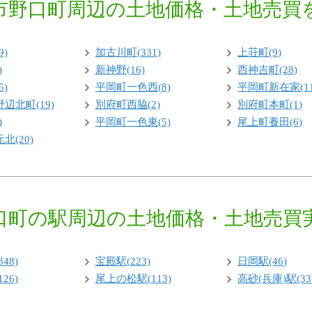
市野口町周辺の土地価格・土地売買
9)
加古川町(331)
上荘町(9)
)
新神野(16)
西神吉町(28)
5)
平岡町一色西(8)
平岡町新在家(11
辺北町(19)
別府町西脇(2)
別府町本町(1)
)
平岡町一色東(5)
尾上町養田(6)
北(20)
口町の駅周辺の土地価格・土地売買
48)
宝殿駅(223)
日岡駅(46)
26)
尾上の松駅(113)
高砂(兵庫)駅(33