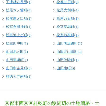
下津林六反田(1)
松尾井戸町(2)
松尾木ノ曽町(3)
松尾大利町(4)
松尾東ノ口町(1)
松尾万石町(1)
松室吾田神町(1)
松室荒堀町(1)
松室追上ゲ町(2)
松室地家町(1)
松室田中町(1)
山田御道路町(1)
山田北ノ町(1)
山田北山田町(1)
山田車塚町(1)
山田弦馳町(1)
山田中吉見町(2)
山田南町(3)
桂徳大寺南町(1)
京都市西京区桂乾町の駅周辺の土地価格・土