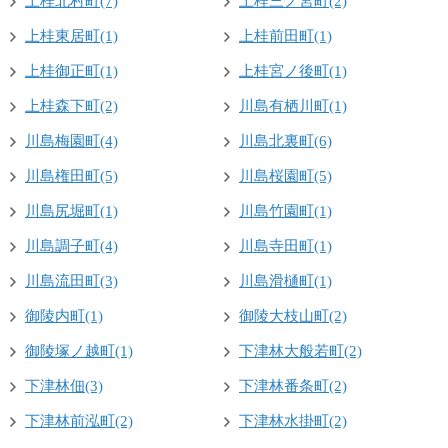
上桂北村町(7)
上桂三ノ宮町(2)
上桂東居町(1)
上桂前田町(1)
上桂御正町(1)
上桂宮ノ後町(1)
上桂森下町(2)
川島有栖川町(1)
川島梅園町(4)
川島北裏町(6)
川島権田町(5)
川島桜園町(5)
川島尻堀町(1)
川島竹園町(1)
川島調子町(4)
川島寺田町(1)
川島流田町(3)
川島滑樋町(1)
御陵内町(1)
御陵大枝山町(2)
御陵塚ノ越町(1)
下津林大般若町(2)
下津林佃(3)
下津林番条町(2)
下津林前泓町(2)
下津林水掛町(2)