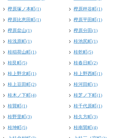
樫原塚ノ本町(1)
樫原秤谷町(1)
樫原比恵田町(1)
樫原平田町(1)
樫原盆山(1)
樫原分田(1)
桂浅原町(1)
桂池尻町(1)
桂稲荷山町(1)
桂乾町(5)
桂艮町(5)
桂春日町(2)
桂上野北町(1)
桂上野西町(1)
桂上豆田町(2)
桂河田町(1)
桂木ノ下町(4)
桂芝ノ下町(1)
桂巽町(1)
桂千代原町(1)
桂野里町(3)
桂久方町(3)
桂坤町(5)
桂南巽町(4)