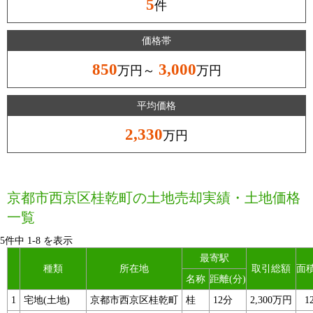
5
件
価格帯
850
3,000
万円～
万円
平均価格
2,330
万円
京都市西京区桂乾町の土地売却実績・土地価格
一覧
5件中
1
-
8
を表示
最寄駅
種類
所在地
取引総額
面積
名称
距離(分)
1
宅地(土地)
京都市西京区桂乾町
桂
12分
2,300万円
1