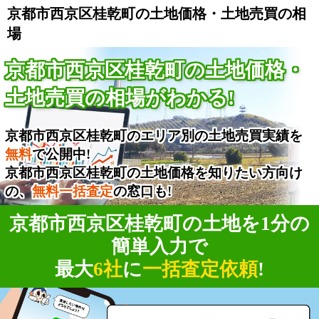
京都市西京区桂乾町の土地価格・土地売買の相
場
京都市西京区桂乾町の土地価格・
土地売買の相場がわかる!
京都市西京区桂乾町のエリア別の土地売買実績を
無料
で公開中!
京都市西京区桂乾町の土地価格を知りたい方向け
の、
無料一括査定
の窓口も!
京都市西京区桂乾町の土地を1分の
簡単入力で
最大
6社
に
一括査定依頼
!