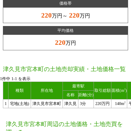
価格帯
220
220
万円～
万円
平均価格
220
万円
津久見市宮本町の土地売却実績・土地価格一覧
1件中
1
-
1
を表示
最寄駅
2
種類
所在地
取引総額
面積(m
)
名称
距離(分)
2
1
宅地(土地)
津久見市宮本町
津久見
3分
220万円
140m
津久見市宮本町周辺の土地価格・土地売買を