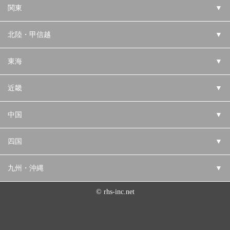
関東
▼
北陸・甲信越
▼
東海
▼
近畿
▼
中国
▼
四国
▼
九州・沖縄
▼
© rhs-inc.net