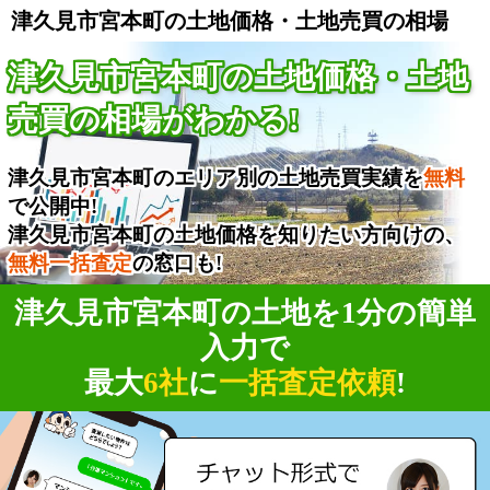
津久見市宮本町の土地価格・土地売買の相場
津久見市宮本町の土地価格・土地
売買の相場がわかる!
津久見市宮本町のエリア別の土地売買実績を
無料
で公開中!
津久見市宮本町の土地価格を知りたい方向けの、
無料一括査定
の窓口も!
津久見市宮本町の土地を1分の簡単
入力で
最大
6社
に
一括査定依頼
!