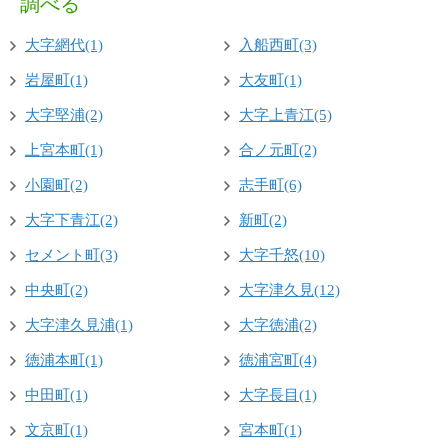
調べる
大字網代(1)
入船西町(3)
岩屋町(1)
大友町(1)
大字堅浦(2)
大字上青江(5)
上宮本町(1)
合ノ元町(2)
小園町(2)
志手町(6)
大字下青江(2)
新町(2)
セメント町(3)
大字千怒(10)
中央町(2)
大字津久見(12)
大字津久見浦(1)
大字徳浦(2)
徳浦本町(1)
徳浦宮町(4)
中田町(1)
大字長目(1)
文京町(1)
宮本町(1)