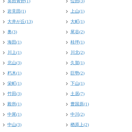
英田青野(1)
位田(3)
岩見田(1)
上山(1)
大井が丘(13)
大町(1)
奥(3)
尾谷(2)
海田(1)
桂坪(1)
川上(1)
川北(2)
北山(3)
久賀(1)
朽木(1)
巨勢(2)
栄町(1)
下山(1)
竹田(3)
土居(7)
殿所(1)
豊国原(1)
中尾(1)
中川(2)
中山(3)
楢原上(2)