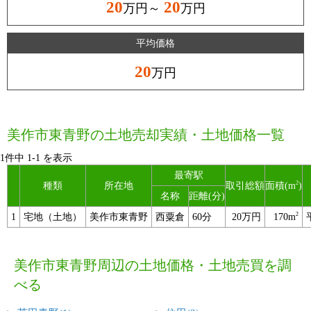
20
20
万円～
万円
平均価格
20
万円
美作市東青野の土地売却実績・土地価格一覧
1件中
1
-
1
を表示
最寄駅
2
種類
所在地
取引総額
面積(m
)
名称
距離(分)
2
1
宅地（土地）
美作市東青野
西粟倉
60分
20万円
170m
美作市東青野周辺の土地価格・土地売買を調
べる