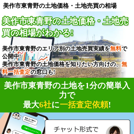
美作市東青野の土地価格・土地売買の相場
美作市東青野の土地価格・土地売
買の相場がわかる!
美作市東青野のエリア別の土地売買実績を
無料
で
公開中!
美作市東青野の土地価格を知りたい方向けの、
無
料一括査定
の窓口も!
美作市東青野の土地を1分の簡単入
力で
最大
6社
に
一括査定依頼
!