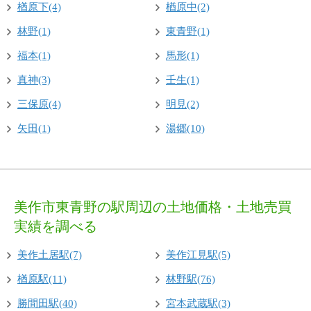
楢原下(4)
楢原中(2)
林野(1)
東青野(1)
福本(1)
馬形(1)
真神(3)
壬生(1)
三保原(4)
明見(2)
矢田(1)
湯郷(10)
美作市東青野の駅周辺の土地価格・土地売買
実績を調べる
美作土居駅(7)
美作江見駅(5)
楢原駅(11)
林野駅(76)
勝間田駅(40)
宮本武蔵駅(3)