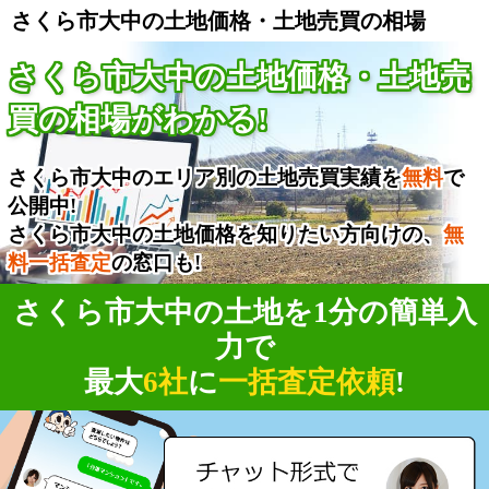
さくら市大中の土地価格・土地売買の相場
さくら市大中の土地価格・土地売
買の相場がわかる!
さくら市大中のエリア別の土地売買実績を
無料
で
公開中!
さくら市大中の土地価格を知りたい方向けの、
無
料一括査定
の窓口も!
さくら市大中の土地を1分の簡単入
力で
最大
6社
に
一括査定依頼
!