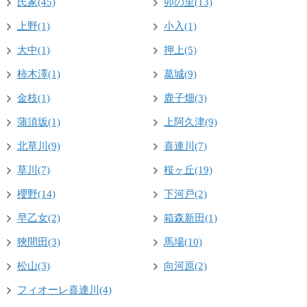
氏家(45)
卯の里(13)
上野(1)
小入(1)
大中(1)
押上(5)
柿木澤(1)
葛城(9)
金枝(1)
鹿子畑(3)
蒲須坂(1)
上阿久津(9)
北草川(9)
喜連川(7)
草川(7)
桜ヶ丘(19)
櫻野(14)
下河戸(2)
早乙女(2)
箱森新田(1)
狹間田(3)
馬場(10)
松山(3)
向河原(2)
フィオーレ喜連川(4)