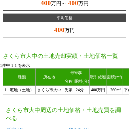
400
400
万円～
万円
平均価格
400
万円
さくら市大中の土地売却実績・土地価格一覧
1件中
1
-
1
を表示
最寄駅
2
種類
所在地
取引総額
面積(m
)
名称
距離(分)
2
1
宅地（土地）
さくら市大中
氏家
24分
400万円
260m
平
さくら市大中周辺の土地価格・土地売買を調
べる