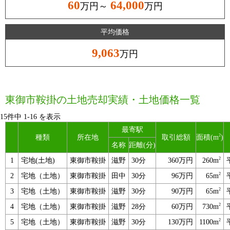
60
64,000
万円～
万円
平均価格
9,063
万円
東御市鞍掛の土地売却実績・土地価格一覧
15件中
1
-
16
を表示
最寄駅
2
種類
所在地
取引総額
面積(m
)
名称
距離(分)
2
1
宅地(土地)
東御市鞍掛
滋野
30分
360万円
260m
2
2
宅地（土地）
東御市鞍掛
田中
30分
96万円
65m
2
3
宅地（土地）
東御市鞍掛
滋野
30分
90万円
65m
2
4
宅地（土地）
東御市鞍掛
滋野
28分
60万円
730m
2
5
宅地（土地）
東御市鞍掛
滋野
30分
130万円
1100m