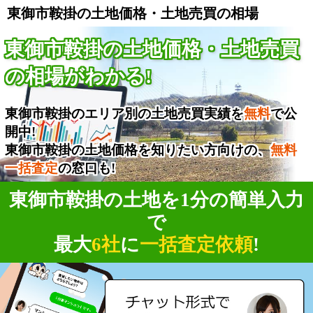
東御市鞍掛の土地価格・土地売買の相場
東御市鞍掛の土地価格・土地売買
の相場がわかる!
東御市鞍掛のエリア別の土地売買実績を
無料
で公
開中!
東御市鞍掛の土地価格を知りたい方向けの、
無料
一括査定
の窓口も!
東御市鞍掛の土地を1分の簡単入力
で
最大
6社
に
一括査定依頼
!