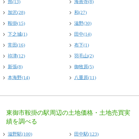
県(13)
海善寺(8)
加沢(28)
和(27)
鞍掛(15)
滋野(30)
下之城(1)
田中(14)
常田(16)
布下(1)
祢津(12)
羽毛山(2)
新張(8)
御牧原(5)
本海野(14)
八重原(11)
東御市鞍掛の駅周辺の土地価格・土地売買実
績を調べる
滋野駅(100)
田中駅(123)