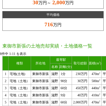
30
2,000
万円～
万円
平均価格
716
万円
東御市新張の土地売却実績・土地価格一覧
8件中
1
-
11
を表示
最寄駅
2
種類
所在地
取引総額
面積(m
)
名称
距離(分)
2
1
宅地(土地)
東御市新張
滋野
1分
230万円
470m
平
2
2
宅地（土地）
東御市新張
滋野
90分
30万円
500m
平
2
3
宅地（土地）
東御市新張
滋野
60分
450万円
440m
平
2
4
宅地（土地）
東御市新張
滋野
9分
40万円
410m
平
2
5
宅地（土地）
東御市新張
滋野
60分
2,000万円
470m
平