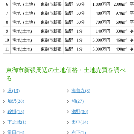
2
6
宅地（土地）
東御市新張
滋野
90分
1,800万円
2000m
平
2
7
宅地（土地）
東御市新張
滋野
30分
480万円
970m
平
2
8
宅地（土地）
東御市新張
滋野
30分
700万円
600m
平
2
9
宅地(土地)
東御市新張
滋野
1分
140万円
330m
令
2
10
宅地(土地)
東御市新張
滋野
1分
5,000万円
460m
令
2
11
宅地(土地)
東御市新張
滋野
1分
5,000万円
490m
令
東御市新張周辺の土地価格・土地売買を調べ
る
県(13)
海善寺(8)
加沢(28)
和(27)
鞍掛(15)
滋野(30)
下之城(1)
田中(14)
常田(16)
布下(1)