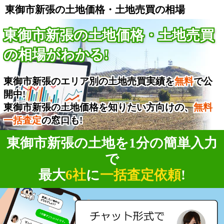
東御市新張の土地価格・土地売買の相場
東御市新張の土地価格・土地売買
の相場がわかる!
東御市新張のエリア別の土地売買実績を
無料
で公
開中!
東御市新張の土地価格を知りたい方向けの、
無料
一括査定
の窓口も!
東御市新張の土地を1分の簡単入力
で
最大
6社
に
一括査定依頼
!