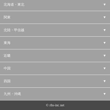
北海道・東北
▼
関東
▼
北陸・甲信越
▼
東海
▼
近畿
▼
中国
▼
四国
▼
九州・沖縄
▼
© rhs-inc.net