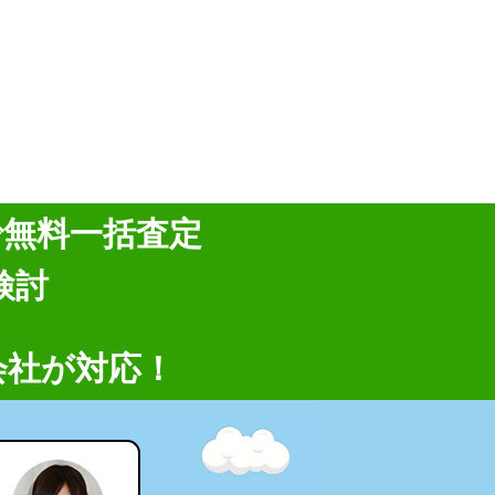
で無料一括査定
検討
会社が対応！