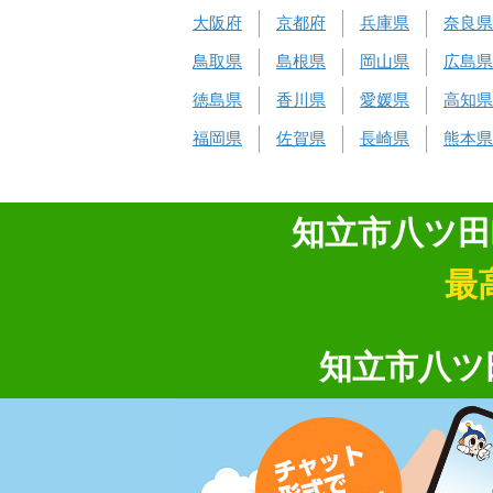
大阪府
京都府
兵庫県
奈良県
鳥取県
島根県
岡山県
広島県
徳島県
香川県
愛媛県
高知県
福岡県
佐賀県
長崎県
熊本県
知立市八ツ田
最
知立市八ツ