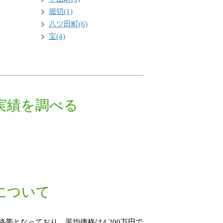
堀切(1)
八ツ田町(6)
宝(4)
実績を調べる
について
格帯となっており、平均価格は4,200万円で