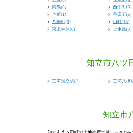
南陽(8)
西中町(6)
本町(1)
谷田町(6)
八橋町(9)
山町(13)
東上重原(6)
上重原(3)
知立市八ツ
三河知立駅(7)
三河八橋駅(
知立市
知立市八ツ田町の土地売買実績データから算出