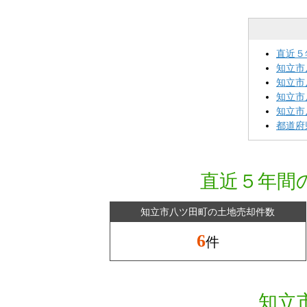
直近５
知立市
知立市
知立市
知立市
都道府
直近５年間
知立市八ツ田町の土地売却件数
6
件
知立