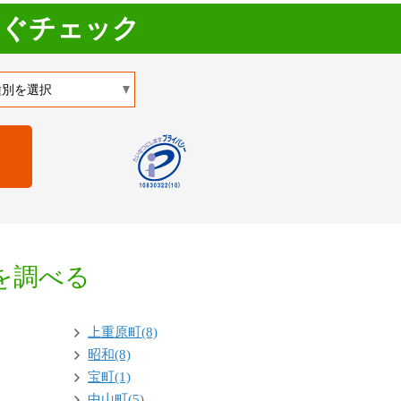
すぐチェック
を調べる
上重原町(8)
昭和(8)
宝町(1)
中山町(5)