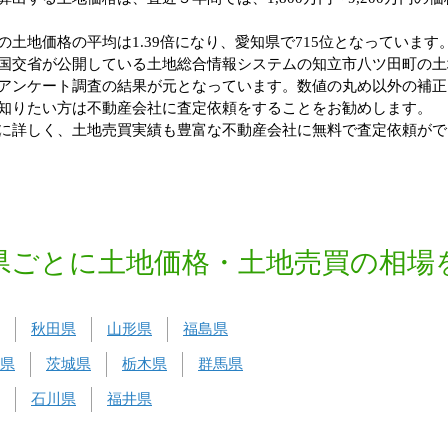
土地価格の平均は1.39倍になり、愛知県で715位となっています
国交省が公開している土地総合情報システムの知立市八ツ田町の土
アンケート調査の結果が元となっています。数値の丸め以外の補正
知りたい方は不動産会社に査定依頼をすることをお勧めします。
に詳しく、土地売買実績も豊富な不動産会社に無料で査定依頼がで
県ごとに土地価格・土地売買の相場
秋田県
山形県
福島県
県
茨城県
栃木県
群馬県
石川県
福井県