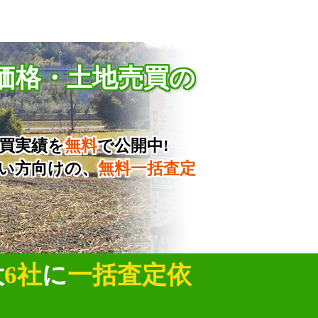
価格・土地売買の
買実績を
無料
で公開中!
い方向けの、
無料一括査定
大
6社
に
一括査定依