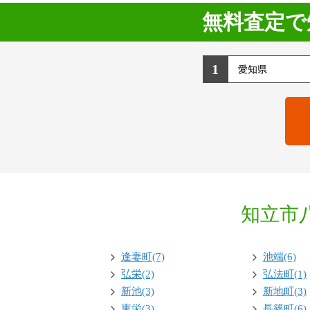
無料査定で
1
知立市
逢妻町(7)
池端(6)
弘栄(2)
弘法町(1)
新池(3)
新地町(3)
東栄(3)
長篠町(6)