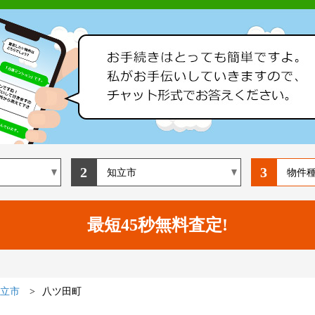
2
3
立市
八ツ田町