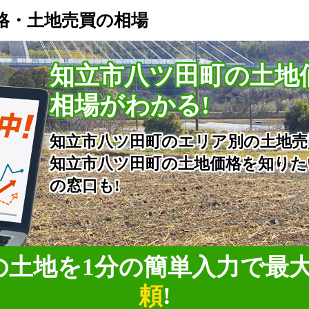
格・土地売買の相場
知立市八ツ田町の土地
相場がわかる!
知立市八ツ田町のエリア別の土地売
知立市八ツ田町の土地価格を知りた
の窓口も!
の土地を1分の簡単入力で
最
頼
!