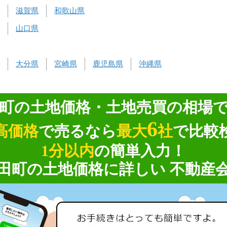
滋賀県
和歌山県
山口県
大分県
宮崎県
鹿児島県
沖縄県
町の土地価格・土地売買の相場
6
高価格
で売るなら
最大
社
で比較
1分以内
の簡単入力！
田町の土地価格に詳しい 不動産