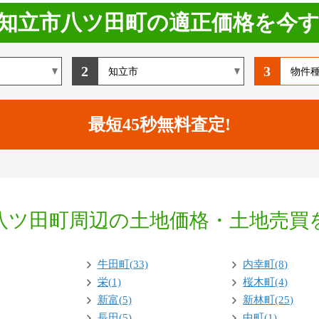
知立市八ツ田町の適正価格を今
2
3
八ツ田町周辺の土地価格・土地売買
牛田町(33)
内幸町(8)
栄(1)
桜木町(4)
新富(5)
新林町(25)
長田(5)
中町(1)