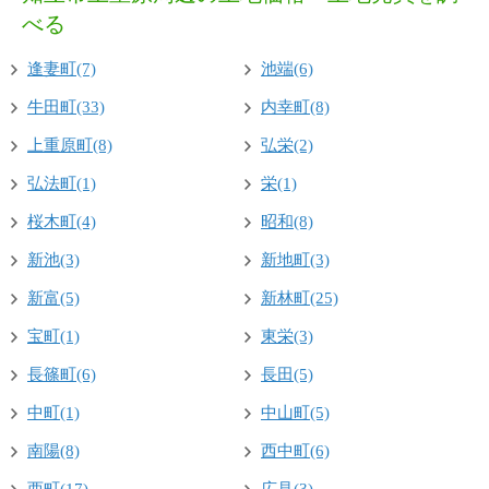
べる
逢妻町(7)
池端(6)
牛田町(33)
内幸町(8)
上重原町(8)
弘栄(2)
弘法町(1)
栄(1)
桜木町(4)
昭和(8)
新池(3)
新地町(3)
新富(5)
新林町(25)
宝町(1)
東栄(3)
長篠町(6)
長田(5)
中町(1)
中山町(5)
南陽(8)
西中町(6)