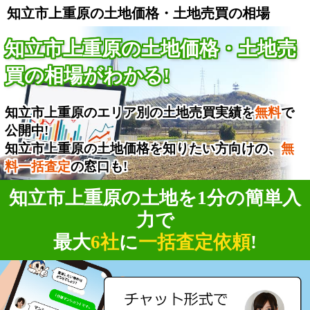
知立市上重原の土地価格・土地売買の相場
知立市上重原の土地価格・土地売
買の相場がわかる!
知立市上重原のエリア別の土地売買実績を
無料
で
公開中!
知立市上重原の土地価格を知りたい方向けの、
無
料一括査定
の窓口も!
知立市上重原の土地を1分の簡単入
力で
最大
6社
に
一括査定依頼
!