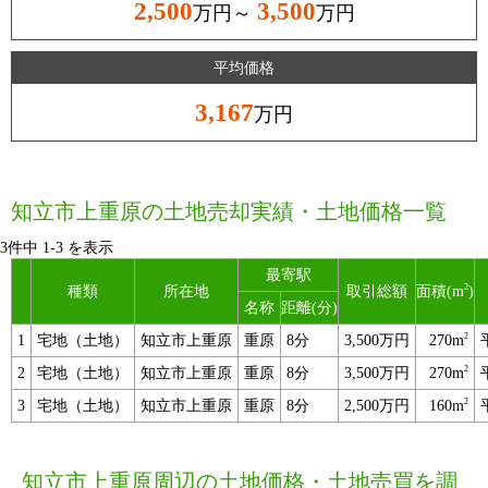
2,500
3,500
万円～
万円
平均価格
3,167
万円
知立市上重原の土地売却実績・土地価格一覧
3件中
1
-
3
を表示
最寄駅
2
種類
所在地
取引総額
面積(m
)
名称
距離(分)
2
1
宅地（土地）
知立市上重原
重原
8分
3,500万円
270m
2
2
宅地（土地）
知立市上重原
重原
8分
3,500万円
270m
2
3
宅地（土地）
知立市上重原
重原
8分
2,500万円
160m
知立市上重原周辺の土地価格・土地売買を調