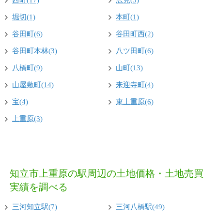
西町(17)
広見(3)
堀切(1)
本町(1)
谷田町(6)
谷田町西(2)
谷田町本林(3)
八ツ田町(6)
八橋町(9)
山町(13)
山屋敷町(14)
来迎寺町(4)
宝(4)
東上重原(6)
上重原(3)
知立市上重原の駅周辺の土地価格・土地売買
実績を調べる
三河知立駅(7)
三河八橋駅(49)