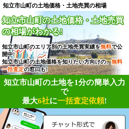
知立市山町の土地価格・土地売買の相場
知立市山町の土地価格・土地売買
の相場がわかる!
知立市山町のエリア別の土地売買実績を
無料
で公
開中!
知立市山町の土地価格を知りたい方向けの、
無料
一括査定
の窓口も!
知立市山町の土地を1分の簡単入力
で
最大
6社
に
一括査定依頼
!