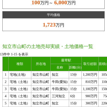
100
6,000
万円～
万円
平均価格
1,723
万円
知立市山町の土地売却実績・土地価格一覧
13件中
1
-
15
を表示
最寄駅
種類
所在地
取引総額
面積(
名称
距離(分)
1
宅地(土地)
知立市山町
知立
13分
1,200万円
10
2
宅地（土地）
知立市山町
牛田(愛知)
15分
810万円
11
3
宅地（土地）
知立市山町
牛田(愛知)
15分
1,100万円
15
4
宅地（土地）
知立市山町
三河知立
6分
900万円
7
5
宅地（土地）
知立市山町
知立
15分
300万円
22